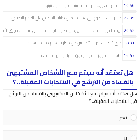
10:56
اجتماع المغرب.. المهمة المستحيلة لإنقاذ إنفانتينو
22:39
محروقات: الشروع في عملية تسجيل طلبات الحصول على الدعم الإضافي
20:52
بوبيستا في تحديات جديدة.. وبركان يطارد حارسا جديدا قبل مسابقة دوري الأبط
18:31
حتى 3 غشت: قرابة 3 ملايين من مغاربة العالم دخلوا المغرب
16:47
طقـــس: حر وزخات رعدية وبرَد ورياح إلى يوم الجمعة
هل تعتقد أنه سيتم منع الأشخاص المشتبهين
بالفساد من الترشح في الانتخابات المقبلة.. ؟
هل تعتقد أنه سيتم منع الأشخاص المشتبهين بالفساد من الترشح
في الانتخابات المقبلة.. ؟
نعم
لا