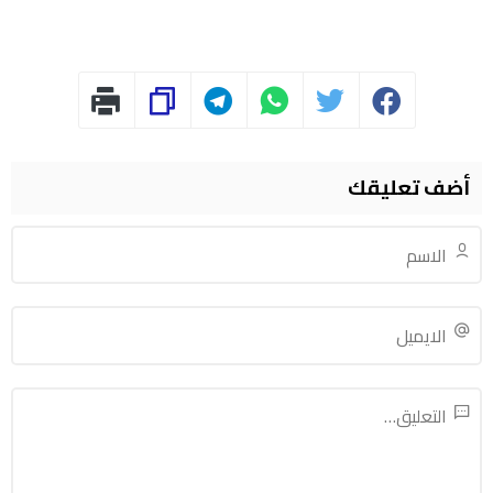
أضف تعليقك