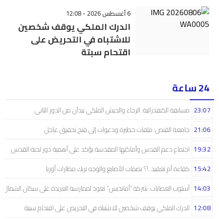
6 أغسطس 2026 - 12:08
الدرك الملكي يوقف شخصين
للاشتباه في التحريض على
اقتحام سبتة
24 ساعة
23:07
مسابقة الكنفدرالية: الرجاء والجيش الملكي يبدآن من الدور الثاني
21:06
جامعة القنص: ملفات خطيرة ودعوات إلى فتح تحقيق عاجل
19:32
اجتماع دعم القدس وأماكنها المقدسة يؤكد على أهمية دور لجنة القدس
15:42
كفاءة أم تعقيد..!؟ بصمات الأصابع والوجه تربك مطارات أوربا
14:03
أسلوب العصابات: شركة “أمانديس” تعود لممارسة العربدة على سكان الشمال..!
12:08
الدرك الملكي يوقف شخصين للاشتباه في التحريض على اقتحام سبتة