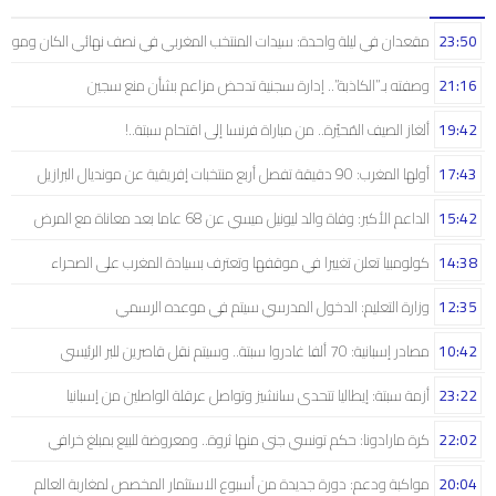
23:50
مقعدان في ليلة واحدة: سيدات المنتخب المغربي في نصف نهائي الكان ومونديال
21:16
وصفته بـ”الكاذبة”.. إدارة سجنية تدحض مزاعم بشأن منع سجين
19:42
ألغاز الصيف المُحيّرة.. من مباراة فرنسا إلى اقتحام سبتة..!
17:43
أولها المغرب: 90 دقيقة تفصل أربع منتخبات إفريقية عن مونديال البرازيل
15:42
الداعم الأكبر: وفاة والد ليونيل ميسي عن 68 عاما بعد معاناة مع المرض
14:38
كولومبيا تعلن تغييرا في موقفها وتعترف بسيادة المغرب على الصحراء
12:35
وزارة التعليم: الدخول المدرسي سیتم في موعده الرسمي
10:42
مصادر إسبانية: 70 ألفا غادروا سبتة.. وسيتم نقل قاصرين للبر الرئيسي
23:22
أزمة سبتة: إيطاليا تتحدى سانشيز وتواصل عرقلة الواصلين من إسبانيا
22:02
كرة مارادونا: حكم تونسي جنى منها ثروة.. ومعروضة للبيع بمبلغ خرافي
20:04
مواكبة ودعم: دورة جديدة من أسبوع الاستثمار المخصص لمغاربة العالم