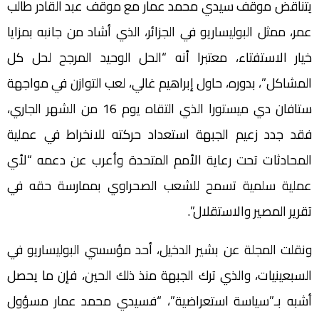
يتناقض موقف سيدي محمد عمار مع موقف عبد القادر طالب
عمر، ممثل البوليساريو في الجزائر، الذي أشاد من جانبه بمزايا
خيار الاستفتاء، معتبرا أنه “الحل الوحيد المرجح لحل كل
المشاكل”، بدوره، حاول إبراهيم غالي، لعب التوازن في مواجهة
ستافان دي ميستورا الذي التقاه يوم 16 من الشهر الجاري،
فقد جدد زعيم الجبهة استعداد حركته للانخراط في عملية
المحادثات تحت رعاية الأمم المتحدة وأعرب عن دعمه “لأي
عملية سلمية تسمح للشعب الصحراوي بممارسة حقه في
تقرير المصير والاستقلال”.
ونقلت المجلة عن بشير الدخيل، أحد مؤسسي البوليساريو في
السبعينيات، والذي ترك الجبهة منذ ذلك الحين، فإن ما يحصل
أشبه بـ”سياسة استعراضية”، “فسيدي محمد عمار مسؤول