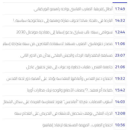
17:49
أبطال إفريقيا: المغرب الفاسي يواجه راهيمو البوركينابي
14:32
البارصا في طنجة: هكذا تحولت مباراة وهمية إلى ديماغوجية سياسية..!
12:44
تسونامي سبتة: نائب يساري يدعو إسبانيا إلى مغادرة مونديال 2030
11:06
مصدر دبلوماسي: المغرب مستعد لاستعادة القاصرين من سبتة بشراكة إسبانية
23:07
مسابقة الكنفدرالية: الرجاء والجيش الملكي يبدآن من الدور الثاني
21:06
جامعة القنص: ملفات خطيرة ودعوات إلى فتح تحقيق عاجل
19:32
اجتماع دعم القدس وأماكنها المقدسة يؤكد على أهمية دور لجنة القدس
15:42
كفاءة أم تعقيد..!؟ بصمات الأصابع والوجه تربك مطارات أوربا
14:03
أسلوب العصابات: شركة “أمانديس” تعود لممارسة العربدة على سكان الشمال..!
12:08
الدرك الملكي يوقف شخصين للاشتباه في التحريض على اقتحام سبتة
10:56
اجتماع المغرب.. المهمة المستحيلة لإنقاذ إنفانتينو