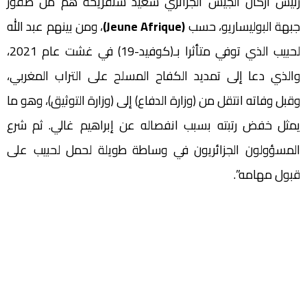
رئيس أركان الجيش الجزائري سعيد شنقريحة هم من صقور
جبهة البوليساريو، حسب
(Jeune Afrique)
، ومن بينهم عبد الله
لحبيب الذي توفي متأثرا بـ(كوفيد-19) في غشت عام 2021،
والذي دعا إلى تمديد الكفاح المسلح على التراب المغربي،
وقبل وفاته انتقل من (وزارة الدفاع) إلى (وزارة التوثيق)، وهو ما
يمثل خفض رتبته بسبب انفصاله عن إبراهيم غالي. ثم شرع
المسؤولون الجزائريون في وساطة طويلة لحمل لحبيب على
قبول مهامه”.