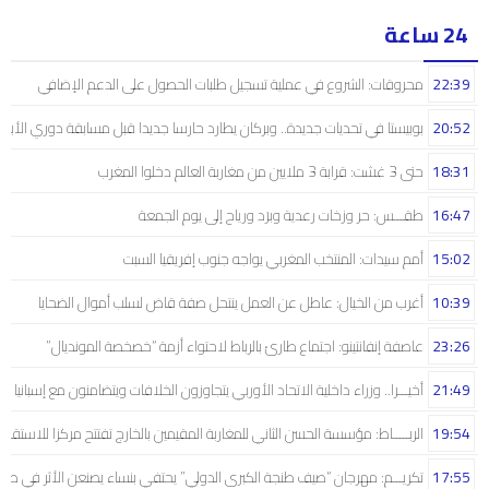
24 ساعة
22:39
محروقات: الشروع في عملية تسجيل طلبات الحصول على الدعم الإضافي
20:52
بوبيستا في تحديات جديدة.. وبركان يطارد حارسا جديدا قبل مسابقة دوري الأبط
18:31
حتى 3 غشت: قرابة 3 ملايين من مغاربة العالم دخلوا المغرب
16:47
طقـــس: حر وزخات رعدية وبرَد ورياح إلى يوم الجمعة
15:02
أمم سيدات: المنتخب المغربي يواجه جنوب إفريقيا السبت
10:39
أغرب من الخيال: عاطل عن العمل ينتحل صفة قاض لسلب أموال الضحايا
23:26
عاصفة إنفانتينو: اجتماع طارئ بالرباط لاحتواء أزمة “خصخصة المونديال”
21:49
أخيـــرا.. وزراء داخلية الاتحاد الأوربي يتجاوزون الخلافات ويتضامنون مع إسبانيا
19:54
الربـــــاط: مؤسسة الحسن الثاني للمغاربة المقيمين بالخارج تفتتح مركزا للاستقبال
17:55
تكريـــم: مهرجان “صيف طنجة الكبرى الدولي” يحتفي بنساء يصنعن الأثر في صم