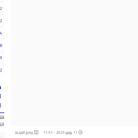
2
2
4
8
9
2
ه
ا
ا
هل
الت
11 يونيو 2025 - 11:51
وضع القراءة