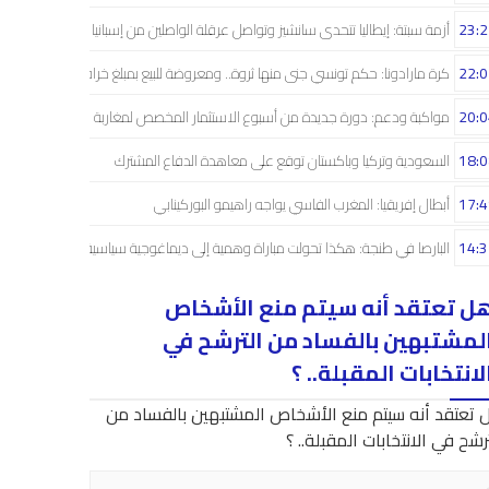
23:2
أزمة سبتة: إيطاليا تتحدى سانشيز وتواصل عرقلة الواصلين من إسبانيا
22:0
كرة مارادونا: حكم تونسي جنى منها ثروة.. ومعروضة للبيع بمبلغ خرافي
20:0
مواكبة ودعم: دورة جديدة من أسبوع الاستثمار المخصص لمغاربة العالم
18:0
السعودية وتركيا وباكستان توقع على معاهدة الدفاع المشترك
17:4
أبطال إفريقيا: المغرب الفاسي يواجه راهيمو البوركينابي
14:3
البارصا في طنجة: هكذا تحولت مباراة وهمية إلى ديماغوجية سياسية..!
ل تعتقد أنه سيتم منع الأشخاص
لمشتبهين بالفساد من الترشح في
لانتخابات المقبلة.. ؟
 تعتقد أنه سيتم منع الأشخاص المشتبهين بالفساد من
رشح في الانتخابات المقبلة.. ؟