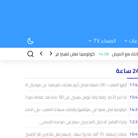
عات
المساء TV
14:38
كولومبيا تعلن تغييرا في موقفها وتعترف بسيادة المغرب على 
 ساعة
17:4
أولها المغرب: 90 دقيقة تفصل أربع منتخبات إفريقية عن مونديال البرازيل
15:4
الداعم الأكبر: وفاة والد ليونيل ميسي عن 68 عاما بعد معاناة مع المرض
14:3
كولومبيا تعلن تغييرا في موقفها وتعترف بسيادة المغرب على الصحراء
12:3
وزارة التعليم: الدخول المدرسي سیتم في موعده الرسمي
10:4
مصادر إسبانية: 70 ألفا غادروا سبتة.. وسيتم نقل قاصرين للبر الرئيسي