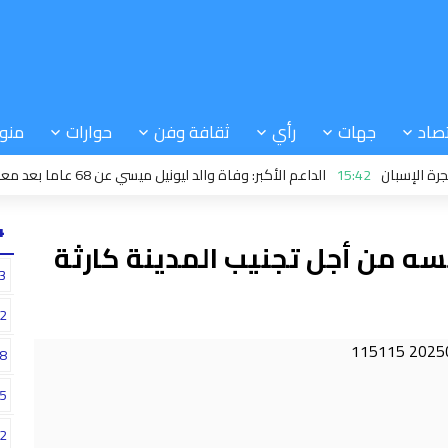
صاد
جهات
رأي
ثقافة وفن
حوارات
منو
بان
15:42
الداعم الأكبر: وفاة والد ليونيل ميسي عن 68 عاما بعد معاناة مع المرض
24
 من أجل تجنيب المدينة كارثة
3
2
8
5
2