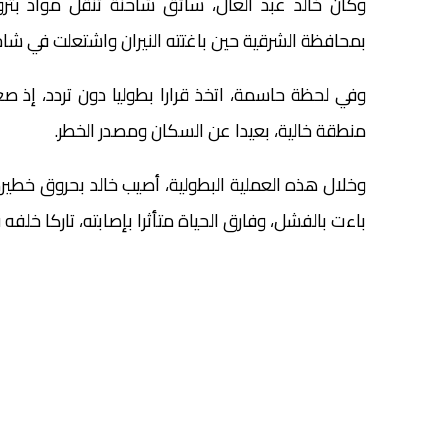
وكان خالد عبد العال، سائق شاحنة تنقل مواد بتر
بمحافظة الشرقية حين باغتته النيران واشتعلت في شاح
وفي لحظة حاسمة، اتخذ قرارا بطوليا دون تردد، إذ ص
منطقة خالية، بعيدا عن السكان ومصدر الخطر.
وخلال هذه العملية البطولية، أصيب خالد بحروق خطي
باءت بالفشل، وفارق الحياة متأثرا بإصابته، تاركا خلفه