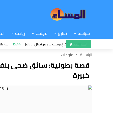
سياسة
تقارير
مجتمع
رياضة
اقت
اخــر الاخبــار
15:44
زمن هجرة الإس
الرئيسية
منوعات
قصة بطولية: سائق ضحى بنفسه
كبيرة