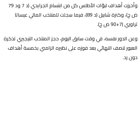
وأحرزت أهداف لبؤات الأطلس كل من ابتسام الجرايدي (د 7 ود 79
ض ج)، وكنزة شابيل (د 89)، فيما سجلت للمنتخب المالي عيساتا
تراوري (7+90 ض ج).
وعن الدور نفسه، في وقت سابق اليوم، حجز المنتخب النيجيري تذكرة
العبور لنصف النهائي بعد فوزه على نظيره الزامبي بخمسة أهداف
دون رد.