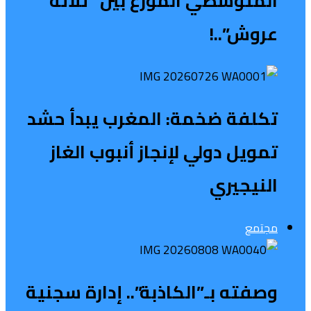
المتوسطي الموزع بين “ثلاثة
عروش”..!
تكلفة ضخمة: المغرب يبدأ حشد
تمويل دولي لإنجاز أنبوب الغاز
النيجيري
مجتمع
وصفته بـ”الكاذبة”.. إدارة سجنية