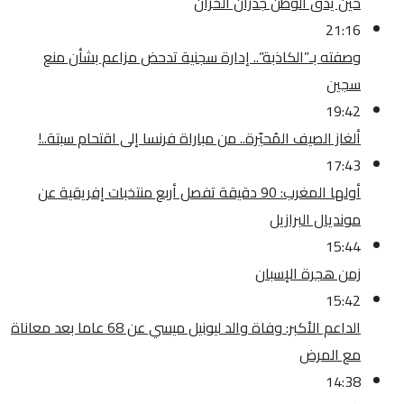
حين يدق الوطن جدران الخزان
21:16
وصفته بـ”الكاذبة”.. إدارة سجنية تدحض مزاعم بشأن منع
سجين
19:42
ألغاز الصيف المُحيّرة.. من مباراة فرنسا إلى اقتحام سبتة..!
17:43
أولها المغرب: 90 دقيقة تفصل أربع منتخبات إفريقية عن
مونديال البرازيل
15:44
زمن هجرة الإسبان
15:42
الداعم الأكبر: وفاة والد ليونيل ميسي عن 68 عاما بعد معاناة
مع المرض
14:38