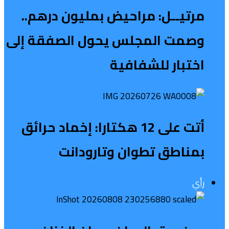
مرتيــل: مراحيض بمليون درهم..
وصمت المجلس يحول الصفقة إلى
اختبار للشفافية
أتت على 12 هكتارا: إخماد حرائق
بمناطق تطوان وتارودانت
رأي