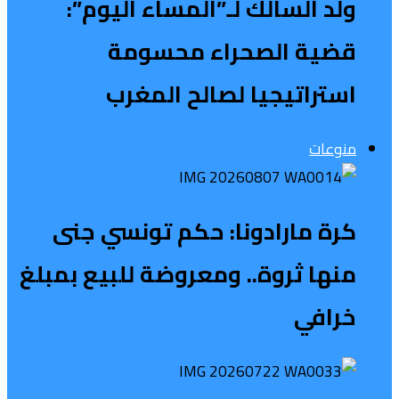
ولد السالك لـ”المساء اليوم”:
قضية الصحراء محسومة
استراتيجيا لصالح المغرب
منوعات
كرة مارادونا: حكم تونسي جنى
منها ثروة.. ومعروضة للبيع بمبلغ
خرافي