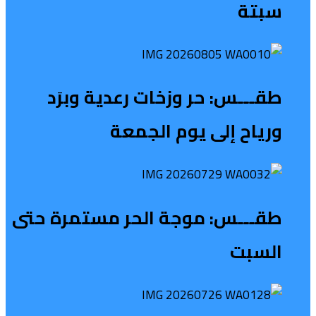
سبتة
طقـــس: حر وزخات رعدية وبرَد
ورياح إلى يوم الجمعة
طقـــس: موجة الحر مستمرة حتى
السبت