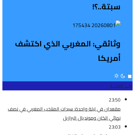
سبتة..؟!
وثائقي: المغربي الذي اكتشف
أمريكا
اخــر الاخبــار
23:50
مقعدان في ليلة واحدة: سيدات المنتخب المغربي في نصف
نهائي الكان ومونديال البرازيل
23:03