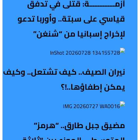
أزمــــــــــة: قتلى في تدفق
قياسي على سبتة.. وأوربا تدعو
لإخراج إسبانيا من “شنغن”
نيران الصيف.. كيف تشتعل.. وكيف
يمكن إطفاؤها..!؟
مضيق جبل طارق.. “هرمز”