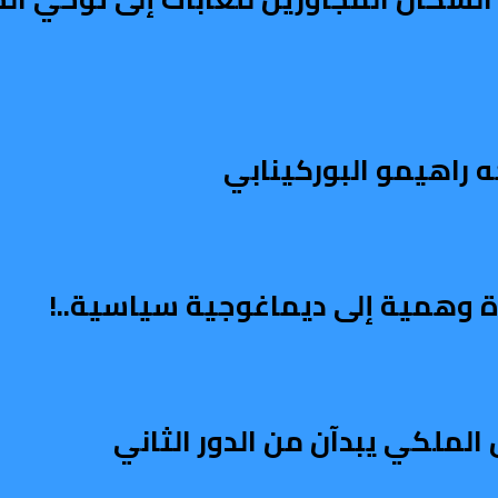
ه راهيمو البوركينابي
اة وهمية إلى ديماغوجية سياسية..!
الملكي يبدآن من الدور الثاني