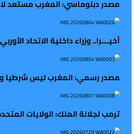
مصدر دبلوماسي: المغرب مستعد لاس
أخيـــرا.. وزراء داخلية الاتحاد الأو
مصدر رسمي: المغرب ليس شرطيا ولا ح
ترمب لجلالة الملك: الولايات المتح