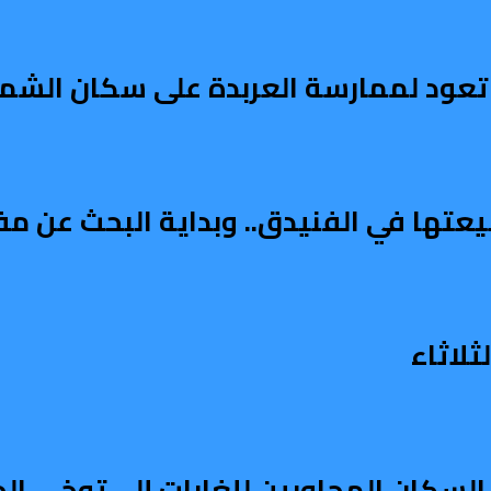
عود لممارسة العربدة على سكان الشمال
يعتها في الفنيدق.. وبداية البحث عن م
لاثاء
السكان المجاورين للغابات إلى توخي الح