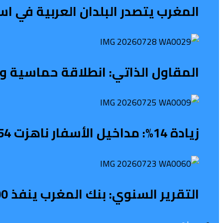
المغرب يتصدر البلدان العربية في 
المقاول الذاتي: انطلاقة حماسية ونه
زيادة 14%: مداخيل الأسفار ناهزت 54 مليار درهم
التقرير السنوي: بنك المغرب ينفذ 1100 نشاط لتعزيز الثقافة المالية خلال 2025