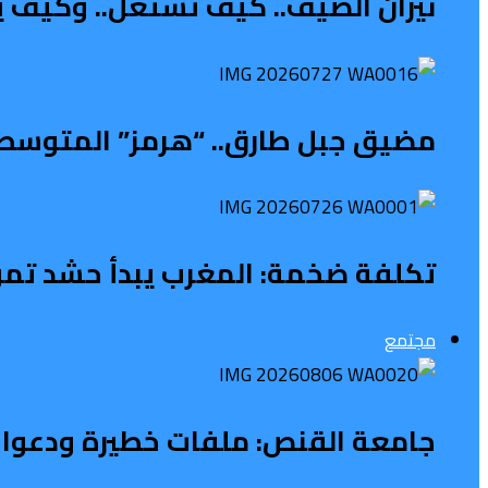
نيران الصيف.. كيف تشتعل.. وكيف ي
مضيق جبل طارق.. “هرمز” المتوسطي 
تكلفة ضخمة: المغرب يبدأ حشد تمويل 
مجتمع
جامعة القنص: ملفات خطيرة ودعوات