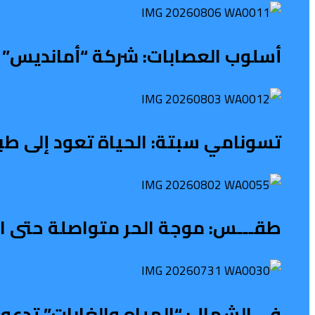
أسلوب العصابات: شركة “أمانديس” ت
تسونامي سبتة: الحياة تعود إلى طب
طقـــس: موجة الحر متواصلة حتى الث
في الشمال: “المياه والغابات” تدعو 