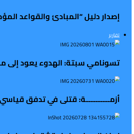
إصدار دليل “المبادئ والقواعد المؤ
تقارير
تسونامي سبتة: الهدوء يعود إلى محي
أزمــــــــــة: قتلى في تدفق قياسي 