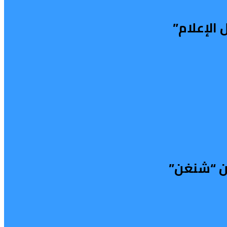
الإعلام”
من “شنغن”