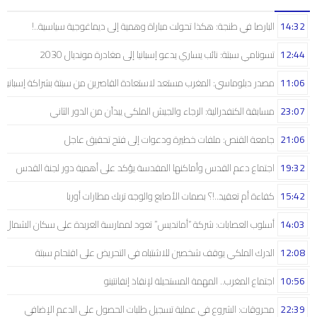
14:32
البارصا في طنجة: هكذا تحولت مباراة وهمية إلى ديماغوجية سياسية..!
12:44
تسونامي سبتة: نائب يساري يدعو إسبانيا إلى مغادرة مونديال 2030
11:06
مصدر دبلوماسي: المغرب مستعد لاستعادة القاصرين من سبتة بشراكة إسبانية
23:07
مسابقة الكنفدرالية: الرجاء والجيش الملكي يبدآن من الدور الثاني
21:06
جامعة القنص: ملفات خطيرة ودعوات إلى فتح تحقيق عاجل
19:32
اجتماع دعم القدس وأماكنها المقدسة يؤكد على أهمية دور لجنة القدس
15:42
كفاءة أم تعقيد..!؟ بصمات الأصابع والوجه تربك مطارات أوربا
14:03
أسلوب العصابات: شركة “أمانديس” تعود لممارسة العربدة على سكان الشمال..!
12:08
الدرك الملكي يوقف شخصين للاشتباه في التحريض على اقتحام سبتة
10:56
اجتماع المغرب.. المهمة المستحيلة لإنقاذ إنفانتينو
22:39
محروقات: الشروع في عملية تسجيل طلبات الحصول على الدعم الإضافي