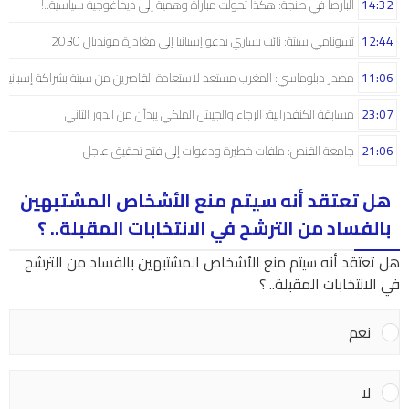
14:32
البارصا في طنجة: هكذا تحولت مباراة وهمية إلى ديماغوجية سياسية..!
12:44
تسونامي سبتة: نائب يساري يدعو إسبانيا إلى مغادرة مونديال 2030
11:06
مصدر دبلوماسي: المغرب مستعد لاستعادة القاصرين من سبتة بشراكة إسبانية
23:07
مسابقة الكنفدرالية: الرجاء والجيش الملكي يبدآن من الدور الثاني
21:06
جامعة القنص: ملفات خطيرة ودعوات إلى فتح تحقيق عاجل
هل تعتقد أنه سيتم منع الأشخاص المشتبهين
بالفساد من الترشح في الانتخابات المقبلة.. ؟
هل تعتقد أنه سيتم منع الأشخاص المشتبهين بالفساد من الترشح
في الانتخابات المقبلة.. ؟
نعم
لا