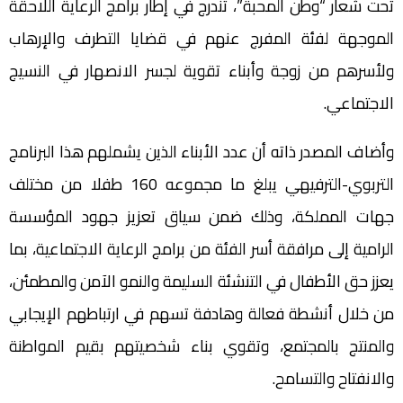
تحت شعار “وطن المحبة”، تندرج في إطار برامج الرعاية اللاحقة
الموجهة لفئة المفرج عنهم في قضايا التطرف والإرهاب
ولأسرهم من زوجة وأبناء تقوية لجسر الانصهار في النسيج
الاجتماعي.
وأضاف المصدر ذاته أن عدد الأبناء الذين يشملهم هذا البرنامج
التربوي-الترفيهي يبلغ ما مجموعه 160 طفلا من مختلف
جهات المملكة، وذلك ضمن سياق تعزيز جهود المؤسسة
الرامية إلى مرافقة أسر الفئة من برامج الرعاية الاجتماعية، بما
يعزز حق الأطفال في التنشئة السليمة والنمو الآمن والمطمئن،
من خلال أنشطة فعالة وهادفة تسهم في ارتباطهم الإيجابي
والمنتج بالمجتمع، وتقوي بناء شخصيتهم بقيم المواطنة
والانفتاح والتسامح.