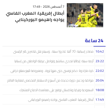
7 أغسطس 2026 - 17:49
أبطال إفريقيا: المغرب الفاسي
يواجه راهيمو البوركينابي
24 ساعة
10:42
مصادر إسبانية: 70 ألفا غادروا سبتة.. وسيتم نقل قاصرين للبر الرئيسي
23:22
أزمة سبتة: إيطاليا تتحدى سانشيز وتواصل عرقلة الواصلين من إسبانيا
22:02
كرة مارادونا: حكم تونسي جنى منها ثروة.. ومعروضة للبيع بمبلغ خرافي
20:04
مواكبة ودعم: دورة جديدة من أسبوع الاستثمار المخصص لمغاربة العالم
18:08
السعودية وتركيا وباكستان توقع على معاهدة الدفاع المشترك
17:49
أبطال إفريقيا: المغرب الفاسي يواجه راهيمو البوركينابي