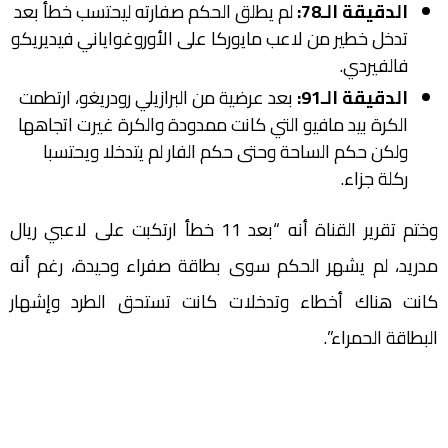
الدقيقة الـ78:
لم يطلق الحكم صفارته ليحتسب خطأ بعد
تدخل خطير من لاعب مايوركا على الأوروغواياني فيديريكو
فالفيردي.
الدقيقة الـ91:
بعد عرضية من البرازيلي رودريغو، ارتطمت
الكرة بيد مافيو التي كانت ممدودة والكرة غيرت اتجاهها
ولكن حكم الساحة وحتى حكم الفار لم يتدخلا ويحتسبا
ركلة جزاء.
وختم تقرير القناة أنه “بعد 11 خطأ ارتكبت على لاعبي ريال
مدريد، لم يشهر الحكم سوى بطاقة صفراء وحيدة، رغم أنه
كانت هناك أخطاء وتدخلات كانت تستحق الطرد وإشهار
البطاقة الحمراء”.