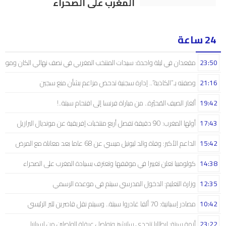
المغرب على الصحراء
24 ساعة
23:50
مقعدان في ليلة واحدة: سيدات المنتخب المغربي في نصف نهائي الكان ومونديال
21:16
وصفته بـ”الكاذبة”.. إدارة سجنية تدحض مزاعم بشأن منع سجين
19:42
ألغاز الصيف المُحيّرة.. من مباراة فرنسا إلى اقتحام سبتة..!
17:43
أولها المغرب: 90 دقيقة تفصل أربع منتخبات إفريقية عن مونديال البرازيل
15:42
الداعم الأكبر: وفاة والد ليونيل ميسي عن 68 عاما بعد معاناة مع المرض
14:38
كولومبيا تعلن تغييرا في موقفها وتعترف بسيادة المغرب على الصحراء
12:35
وزارة التعليم: الدخول المدرسي سیتم في موعده الرسمي
10:42
مصادر إسبانية: 70 ألفا غادروا سبتة.. وسيتم نقل قاصرين للبر الرئيسي
23:22
أزمة سبتة: إيطاليا تتحدى سانشيز وتواصل عرقلة الواصلين من إسبانيا