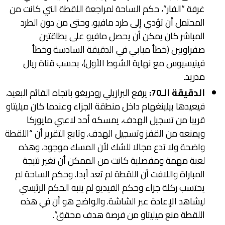
غرفة “الفار”، حكم الساحة لمراجعة اللقطة التي كانت من
المحتمل أن تؤدي إلى طرد مافيو. وحتى من دون الطرد
المباشر كان يمكن أن يحصل مافيو على بطاقتين
صفراويين (خطأ مبابي في الدقيقة السادسة وخطأ
فينيسيوس مع نهاية الشوط الأول)، بحسب قناة ريال
مدريد.
الدقيقة الـ70:
يرفع البرازيلي رودريغو باتجاه القائم البعيد،
فيعيدها بيلينغهام داخل منطقة الجزاء وعندما كان ميليتاو
قريبا من تسجيل الهدف، يمسكه أحد لاعبي مايوركا
ويمنعه من القفز وتسجيل الهدف. وتابع التقرير أن “اللقطة
واضحة ولا تدع مجالا للشك لأن المسك موجود، وهذه
لعبة مهمة ومفصلية كانت من الممكن أن تغير نتيجة
المباراة واللافت أن اللقطة لم تعد أبدا. وحكم الساحة لم
يحتسب ركلة جزاء وحكم الفيديو لم ينبه الحكم الرئيسي
ليشاهد الإعادة عبر الشاشة. والواضح هو أن في هذه
اللقطة منع ميليتاو من فرصة هدف محقق”.