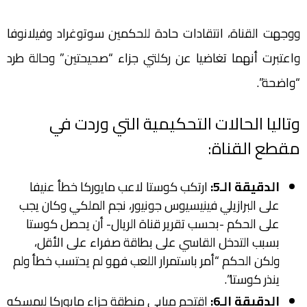
ووجهت القناة، انتقادات حادة للحكمين سوتوغراد وفيلانوفا
واعتبرت أنهما تغاضيا عن ركلتي جزاء “صحيحتين” وحالة طرد
“واضحة”.
وتاليا الحالات التحكيمية التي وردت في
مقطع القناة:
الدقيقة الـ5:
ارتكب كوستا لاعب مايوركا خطأ عنيفا
على البرازيلي فينيسيوس جونيور، نجم الملكي وكان يجب
على الحكم -بحسب تقرير قناة الريال- أن يحصل كوستا
بسبب التدخل القاسي على بطاقة صفراء على الأقل،
ولكن الحكم “أمر باستمرار اللعب فهو لم يحتسب خطأ ولم
ينذر كوستا”.
الدقيقة الـ6:
اقتحم مبابي منطقة جزاء مايوركا ليمسكه