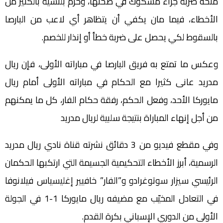
منحه ضربة جزاء مشكوك في صحتها، وحرم بلنسية بالكثير من
الأخطاء، فيما مان يكفي أن يتظاهر أي لاعب من البارصا
بالسقوط لكي يحصل على ضربة خطأ أو إنذار للخصم.
وعكس ما تمتع به فريق البارصا في مباراته الأولى، فإن ريال
مدريد عانى كثيرا مع الحكام في مباراته الأولى أمام ريال
مايوركا الأحد، وفعل الحكم، رفقة حكام الفار، كل ما يمكنهم
من أجل إنهاء المباراة بنتيجة سلبية لريال مدريد
وفي مقطع فيديو من 3 دقائق نشرته قناة نادي ريال مدريد
الرسمية، أبرز الأخطاء التحكيمية الجسيمة التي ارتكبها الحكمان
الرئيسي سيزار سوتوغرادو و”الفار” خافيير إغليسياس فيلانوفا
في التعادل المخيّب مع مضيفه ريال مايوركا 1-1 في الجولة
الأولى من الدوري الإسباني بكرة القدم.