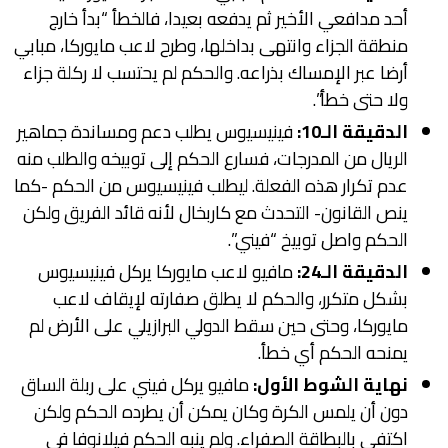
أحد مدافعي الأخير ثم يدفعه بعيدا، فالخطأ “بدأ خارج
منطقة الجزاء وانتهى بداخلها، وطرح لاعب مايوركا، مبابي
أرضا عبر الإمساك بذراعه. والحكم لم يحتسب لا ركلة جزاء
ولا حتى خطأ”.
الدقيقة الـ10:
فينيسيوس يطلب دعم ومساندة جماهير
الريال من المدرجات، فسارع الحكم إلى توبيخه والطلب منه
عدم تكرار هذه الفعلة. ليطلب فينيسيوس من الحكم -كما
ينص القانون- التحدث مع كاربخال لأنه قائد الفريق ولكن
الحكم واصل توبيخ “فيني”.
الدقيقة الـ24:
مافيو لاعب مايوركا يركل فينيسيوس
بشكل متكرر، والحكم لا يطلق صفارته لإيقاف لاعب
مايوركا، وحتى حين سقط الدولي البرازيلي على الأرض لم
يمنحه الحكم أي خطأ.
نهاية الشوط الأول:
مافيو يركل فيني على ربلة الساق
دون أن يلمس الكرة وكان يمكن أن يطرده الحكم ولكن
اكتفى بالبطاقة الصفراء. ولم ينبه الحكم فيلانوفا في