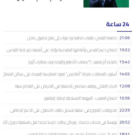
24 ساعة
21:06
جامعة القنص: ملفات خطيرة ودعوات إلى فتح تحقيق عاجل
19:32
اجتماع دعم القدس وأماكنها المقدسة يؤكد على أهمية دور لجنة القدس
15:42
كفاءة أم تعقيد..!؟ بصمات الأصابع والوجه تربك مطارات أوربا
14:03
أسلوب العصابات: شركة “أمانديس” تعود لممارسة العربدة على سكان الشمال..!
12:08
الدرك الملكي يوقف شخصين للاشتباه في التحريض على اقتحام سبتة
10:56
اجتماع المغرب.. المهمة المستحيلة لإنقاذ إنفانتينو
22:39
محروقات: الشروع في عملية تسجيل طلبات الحصول على الدعم الإضافي
20:52
بوبيستا في تحديات جديدة.. وبركان يطارد حارسا جديدا قبل مسابقة دوري الأبط
18:31
حتى 3 غشت: قرابة 3 ملايين من مغاربة العالم دخلوا المغرب