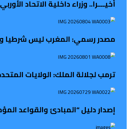
أخيـــرا.. وزراء داخلية الاتحاد الأو
مصدر رسمي: المغرب ليس شرطيا ولا ح
ترمب لجلالة الملك: الولايات المتح
إصدار دليل “المبادئ والقواعد المؤ