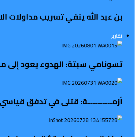
بن عبد الله ينفي تسريب مداولات الاج
تقارير
تسونامي سبتة: الهدوء يعود إلى محي
أزمــــــــــة: قتلى في تدفق قياسي 