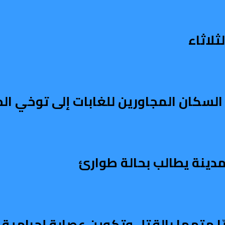
لاثاء
السكان المجاورين للغابات إلى توخي الح
ّا متهما بالقتل وتكوين عصابة إجرامية