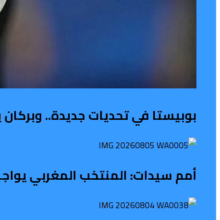
بوبيستا في تحديات جديدة.. وبركان 
أمم سيدات: المنتخب المغربي يواجه