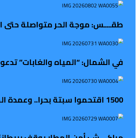
طقـــس: موجة الحر متواصلة حتى الث
في الشمال: “المياه والغابات” تدعو 
1500 اقتحموا سبتة بحرا.. وعمدة المدينة يطالب بحالة طوارئ
مراكـــش: أمن المطار يوقف بريطاني