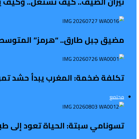
نيران الصيف.. كيف تشتعل.. وكيف ي
مضيق جبل طارق.. “هرمز” المتوسطي 
تكلفة ضخمة: المغرب يبدأ حشد تمويل 
مجتمع
تسونامي سبتة: الحياة تعود إلى طب