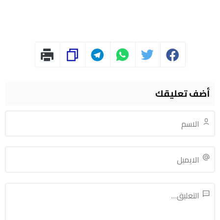
أضف تعليقك