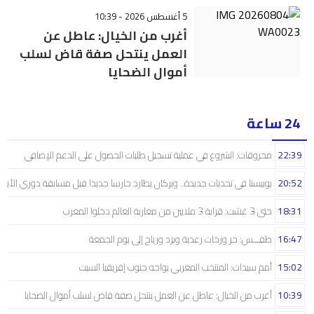
5 أغسطس 2026 - 10:39
أغرب من الخيال: عاطل عن
العمل ينتحل صفة قاض لسلب
أموال الضحايا
24 ساعة
22:39
محروقات: الشروع في عملية تسجيل طلبات الحصول على الدعم الإضافي
20:52
بوبيستا في تحديات جديدة.. وبركان يطارد حارسا جديدا قبل مسابقة دوري الأبط
18:31
حتى 3 غشت: قرابة 3 ملايين من مغاربة العالم دخلوا المغرب
16:47
طقـــس: حر وزخات رعدية وبرَد ورياح إلى يوم الجمعة
15:02
أمم سيدات: المنتخب المغربي يواجه جنوب إفريقيا السبت
10:39
أغرب من الخيال: عاطل عن العمل ينتحل صفة قاض لسلب أموال الضحايا