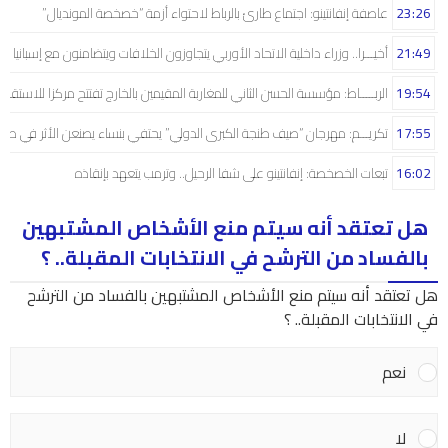
23:26
عاصفة إنفانتينو: اجتماع طارئ بالرباط لاحتواء أزمة “خصخصة المونديال”
21:49
أخيـــرا.. وزراء داخلية الاتحاد الأوربي يتجاوزون الخلافات ويتضامنون مع إسبانيا
19:54
الربـــــاط: مؤسسة الحسن الثاني للمغاربة المقيمين بالخارج تفتتح مركزا للاستقبال
17:55
تكريـــم: مهرجان “صيف طنجة الكبرى الدولي” يحتفي بنساء يصنعن الأثر في صم
16:02
تبعات الخصخصة: إنفانتينو على شفا الرحيل.. وترمب يتعهد بإنقاذه
هل تعتقد أنه سيتم منع الأشخاص المشتبهين
بالفساد من الترشح في الانتخابات المقبلة.. ؟
هل تعتقد أنه سيتم منع الأشخاص المشتبهين بالفساد من الترشح
في الانتخابات المقبلة.. ؟
نعم
لا