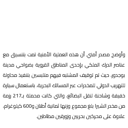
وأوضح مصدر أمني أن هذه العملية الأمنية تمت بتنسيق مع
عناصر الدرك الملكي بإحدى المناطق القروية بضواحي مدينة
بوجدور، حيث تم توقيف المشتبه فيهم متلبسين بتنفيذ محاولة
للتهريب الدولي للمخدرات عبر المسالك البحرية، باستعمال سيارة
خفيفة وشاحنة لنقل البضائع، والتي كانت محملة بـ217 رزمة
من مخدر الشيرا بلغ مجموع وزنها ثمانية أطنان و600 كيلوغرام،
علاوة على محركين بحريين وزورقين مطاطين.