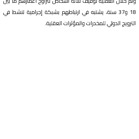
وتم خلال العملية توقيف ثلاثة أشخاص تتراوح أعمارهم ما بين
18 و37 سنة، يشتبه في ارتباطهم بشبكة إجرامية تنشط في
الترويج الدولي للمخدرات والمؤثرات العقلية.