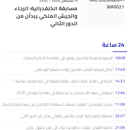
6 أغسطس 2026 - 23:07
مسابقة الكنفدرالية: الرجاء
والجيش الملكي يبدآن من
الدور الثاني
24 ساعة
18:08
السعودية وتركيا وباكستان توقع على معاهدة الدفاع المشترك
17:49
أبطال إفريقيا: المغرب الفاسي يواجه راهيمو البوركينابي
14:32
البارصا في طنجة: هكذا تحولت مباراة وهمية إلى ديماغوجية سياسية..!
12:44
تسونامي سبتة: نائب يساري يدعو إسبانيا إلى مغادرة مونديال 2030
11:06
مصدر دبلوماسي: المغرب مستعد لاستعادة القاصرين من سبتة بشراكة إسبانية
23:07
مسابقة الكنفدرالية: الرجاء والجيش الملكي يبدآن من الدور الثاني
21:06
جامعة القنص: ملفات خطيرة ودعوات إلى فتح تحقيق عاجل