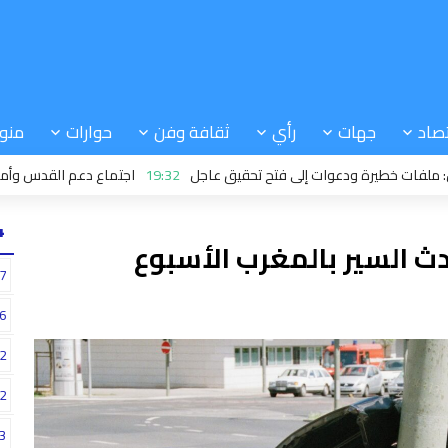
صاد
جهات
رأي
ثقافة وفن
حوارات
منو
طيرة ودعوات إلى فتح تحقيق عاجل
19:32
اجتماع دعم القدس وأماكنها الم
24
في حوادث السير بالمغرب الأسبوع
7
6
2
2
3