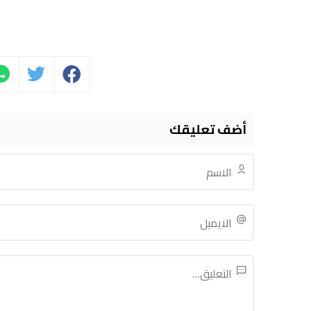
أضف تعليقك