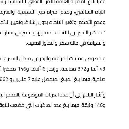
وعزا بلاغ للمديرية العامة للأمن الوطني الأسباب الرئ
انتباه السائقين، وعدم احترام حق الأسبقية، والسرعة
وعدم التحكم، وتغيير الاتجاه بدون إشارة، وتغيير ال
“قف”، والسير في الاتجاه الممنوع، والسير في يسار ا
والسياقة في حالة سكر، والتجاوز المعيب.
وبخصوص عمليات المراقبة والزجر في ميدان السير وال
صلحية، فيما بلغ المبلغ المتحصل عليه 7 ملايين و 862 ألفا و150 درهم.
و146 وثيقة، فيما بلغ عدد المركبات التي خضعت للتوقيف 373 مركبة.