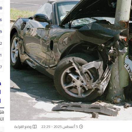
8
6
9
2
1
7
ه
ا
ا
هل
الت
5 أغسطس 2025 - 22:25
وضع القراءة