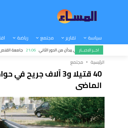
سياسة
تقارير
مجتمع
رياضة
اقت
اخــر الاخبــار
 الرجاء والجيش الملكي يبدآن من الدور الثاني
21:06
جامعة القنص: ملفات خ
الرئيسية
مجتمع
40 قتيلا و3 آلاف جريح 
الماضى