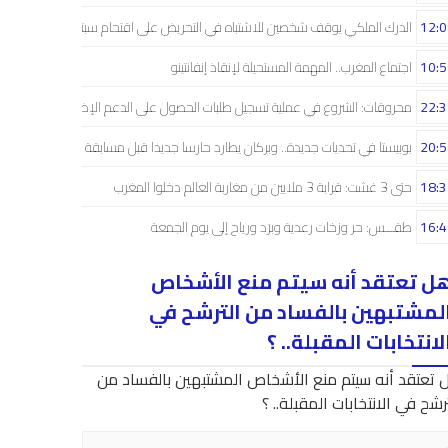
12:0
الدرك الملكي يوقف شخصين للاشتباه في التحريض على اقتحام سبتة
10:5
اجتماع المغرب.. المهمة المستحيلة لإنقاذ إنفانتينو
22:3
محروقات: الشروع في عملية تسجيل طلبات الحصول على الدعم الإضافي
20:5
بوبيستا في تحديات جديدة.. وبركان يطارد حارسا جديدا قبل مسابقة دوري الأبطال
18:3
حتى 3 غشت: قرابة 3 ملايين من مغاربة العالم دخلوا المغرب
16:4
طقـــس: حر وزخات رعدية وبرَد ورياح إلى يوم الجمعة
ل تعتقد أنه سيتم منع الأشخاص
لمشتبهين بالفساد من الترشح في
لانتخابات المقبلة.. ؟
 تعتقد أنه سيتم منع الأشخاص المشتبهين بالفساد من
رشح في الانتخابات المقبلة.. ؟