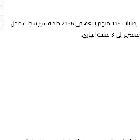
لقي 38 شخصا مصرعهم، وأصيب 2848 آخرون بجروح، إصابات 115 منهم بليغة، في 2136 حادثة سير سجلت داخل