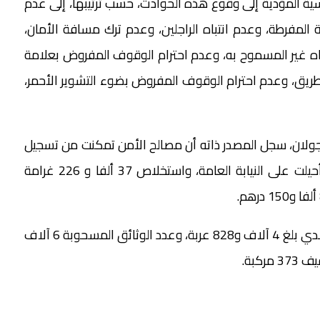
يسية المؤدية إلى وقوع ‏هذه الحوادث، حسب ترتيبها، إلى عدم
 المفرطة، وعدم انتباه الراجلين، وعدم ترك مسافة الأمان،
اتجاه غير المسموح به، وعدم احترام الوقوف المفروض بعلامة
لطريق، وعدم احترام الوقوف المفروض بضوء التشوير الأحمر،
جولان، سجل المصدر ذاته أن ‏مصالح الأمن تمكنت من تسجيل
43 ألفا و372 مخالفة، وإنجاز 6 آلاف و146 محضرا أحيلت على النيابة العامة، واستخلاص 37 ألفا و 226 غرامة
وأشار البلاغ إلى أن عدد العربات الموضوعة بالمحجز البلدي بلغ 4 آلاف و828 عربة، وعدد الوثائق المسحوبة 6 آلاف