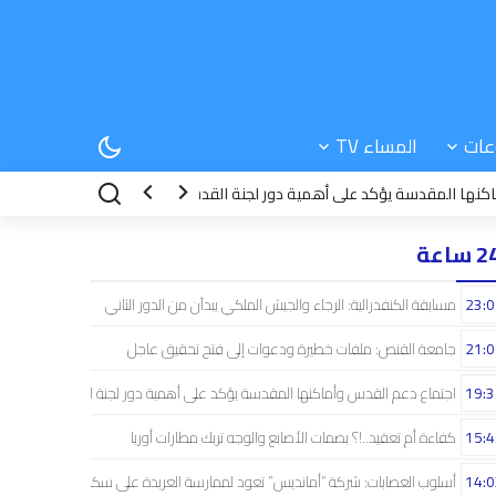
عات
المساء TV
قدسة يؤكد على أهمية دور لجنة القدس
15:42
كفاءة أم تعقيد..!؟ بصمات الأ
 ساعة
23:0
مسابقة الكنفدرالية: الرجاء والجيش الملكي يبدآن من الدور الثاني
21:0
جامعة القنص: ملفات خطيرة ودعوات إلى فتح تحقيق عاجل
19:3
اجتماع دعم القدس وأماكنها المقدسة يؤكد على أهمية دور لجنة القدس
15:4
كفاءة أم تعقيد..!؟ بصمات الأصابع والوجه تربك مطارات أوربا
14:0
أسلوب العصابات: شركة “أمانديس” تعود لممارسة العربدة على سكان الشمال..!