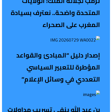
ترمب لجلالة الملك: الولايات
المتحدة واضحة.. نعترف بسيادة
المغرب على الصحراء
إصدار دليل “المبادئ والقواعد
المؤطرة للتعبير السياسي
التعددي في وسائل الإعلام”
بن عبد الله ينفي تسريب مداولات