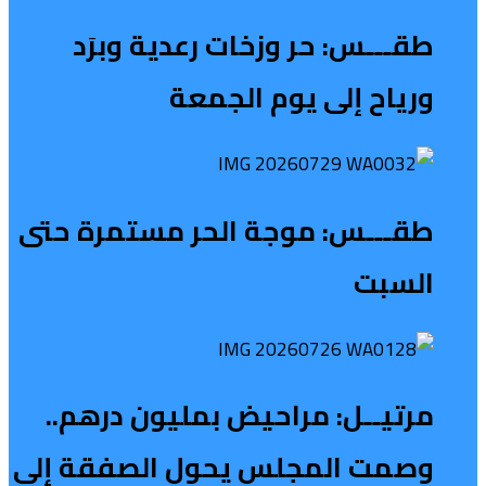
طقـــس: حر وزخات رعدية وبرَد
ورياح إلى يوم الجمعة
طقـــس: موجة الحر مستمرة حتى
السبت
مرتيــل: مراحيض بمليون درهم..
وصمت المجلس يحول الصفقة إلى