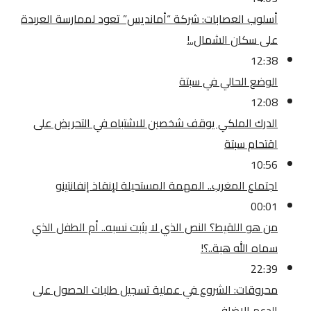
أسلوب العصابات: شركة “أمانديس” تعود لممارسة العربدة
على سكان الشمال..!
12:38
الوضع الحالي في سبتة
12:08
الدرك الملكي يوقف شخصين للاشتباه في التحريض على
اقتحام سبتة
10:56
اجتماع المغرب.. المهمة المستحيلة لإنقاذ إنفانتينو
00:01
من هو اللقيط؟ النص الذي لا يثبت نسبه.. أم الطفل الذي
سماه الله هبة..؟!
22:39
محروقات: الشروع في عملية تسجيل طلبات الحصول على
الدعم الإضافي