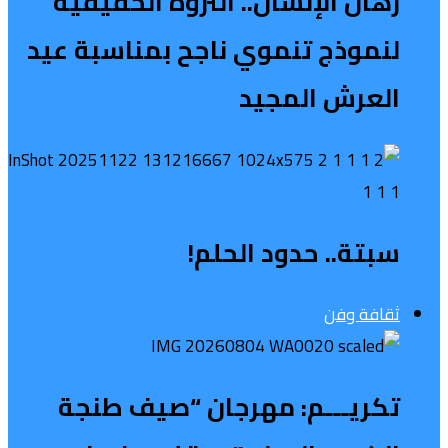
رهان الإنسان.. الثروة الحقيقية
لنموذج تنموي ناجح بمناسبة عيد
العرش المجيد
سبتة.. حدود الحلم!
ثقافة وفن
تكريـــم: مهرجان “صيف طنجة