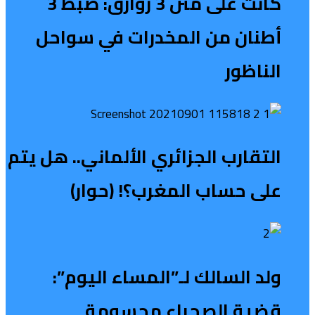
كانت على متن 3 زوارق: ضبط 3
أطنان من المخدرات في سواحل
الناظور
التقارب الجزائري الألماني.. هل يتم
على حساب المغرب؟! (حوار)
ولد السالك لـ”المساء اليوم”:
قضية الصحراء محسومة