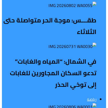
طقـــس: موجة الحر متواصلة حتى
الثلاثاء
في الشمال: “المياه والغابات”
تدعو السكان المجاورين للغابات
إلى توخي الحذر
رياضة