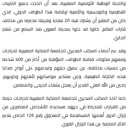
واللجنة الوطنية الأولمبية المغربية، بعد أن اتخذت جميع الترتيبات
التنظيمية واللوجستية والأمنية لإقامة هذا الطواف الدولي، الذي
كان من المقرر أن يشارك فيه 20 منتخبا وفريقا محترفا من مختلف
قارات العالم، كانوا قد حلوا بمدينة العيون منذ السابع من شتنبر
الجاري.
وقد عبر أعضاء المكتب المديري للجامعة الملكية المغربية للدراجات
ومعهم مكونات قافلة الطواف، المؤلفة من أكثر من 400 شخصا
من جنسيات مختلفة، عن عميق حزنهم وترحمهم على أرواح ضحايا
هذه الكارثة الطبيعية، وعن مشاعر مواساتهم لأهلهم وذويهم،
راجين من الله العلي القدير أن يعجل بشفاء الجرحى والمصابين.
كما اتخذ المكتب المديري للجامعة الملكية المغربية للدراجات حزمة
من القرارات للانخراط في جهود مساعدة الأشخاص المتضررين من
زلزال الحوز، أهمها المساهمة في الصندوق رقم 126 الخاص بتدبير
الآثار المترتبة عن هذا الزلزال القوي.