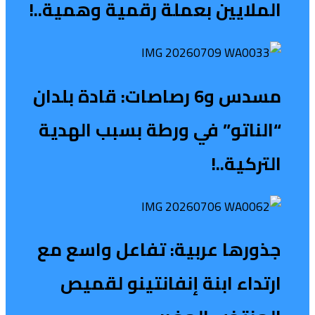
الملايين بعملة رقمية وهمية..!
مسدس و6 رصاصات: قادة بلدان
“الناتو” في ورطة بسبب الهدية
التركية..!
جذورها عربية: تفاعل واسع مع
ارتداء ابنة إنفانتينو لقميص