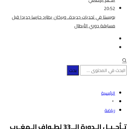
20:52
بوبيستا في تحديات جديدة.. وبركان يطارد حارسا جديدا قبل
مسابقة دوري الأبطال
الرئيسية
رياضة
تـأجـيـل الـدورة الــ33 لطـواف الـمغـرب