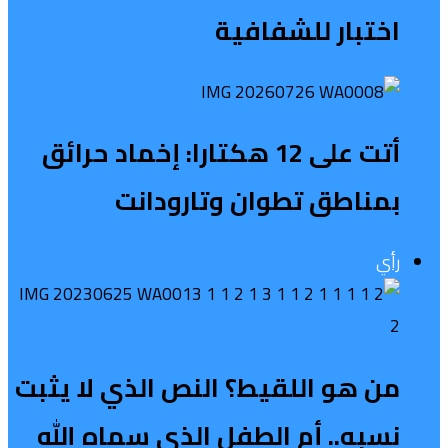
اختبار للشفافية
أتت على 12 هكتارا: إخماد حرائق
بمناطق تطوان وتارودانت
رأي
من هو اللقيط؟ النص الذي لا يثبت
نسبه.. أم الطفل الذي سماه الله