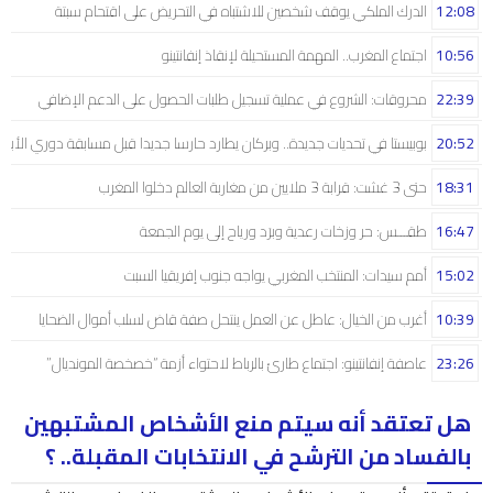
12:08
الدرك الملكي يوقف شخصين للاشتباه في التحريض على اقتحام سبتة
10:56
اجتماع المغرب.. المهمة المستحيلة لإنقاذ إنفانتينو
22:39
محروقات: الشروع في عملية تسجيل طلبات الحصول على الدعم الإضافي
20:52
بوبيستا في تحديات جديدة.. وبركان يطارد حارسا جديدا قبل مسابقة دوري الأبط
18:31
حتى 3 غشت: قرابة 3 ملايين من مغاربة العالم دخلوا المغرب
16:47
طقـــس: حر وزخات رعدية وبرَد ورياح إلى يوم الجمعة
15:02
أمم سيدات: المنتخب المغربي يواجه جنوب إفريقيا السبت
10:39
أغرب من الخيال: عاطل عن العمل ينتحل صفة قاض لسلب أموال الضحايا
23:26
عاصفة إنفانتينو: اجتماع طارئ بالرباط لاحتواء أزمة “خصخصة المونديال”
هل تعتقد أنه سيتم منع الأشخاص المشتبهين
بالفساد من الترشح في الانتخابات المقبلة.. ؟