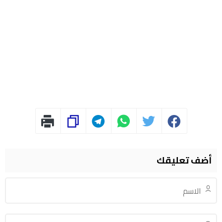
أضف تعليقك