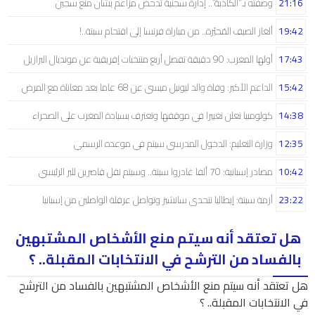
21:16
وصفته بـ”الكاذبة”.. إدارة سجنية تدحض مزاعم بشأن منع سجين
19:42
ألغاز الصيف المُحيّرة.. من مباراة فرنسا إلى اقتحام سبتة..!
17:43
أولها المغرب: 90 دقيقة تفصل أربع منتخبات إفريقية عن مونديال البرازيل
15:42
الداعم الأكبر: وفاة والد ليونيل ميسي عن 68 عاما بعد معاناة مع المرض
14:38
كولومبيا تعلن تغييرا في موقفها وتعترف بسيادة المغرب على الصحراء
12:35
وزارة التعليم: الدخول المدرسي سیتم في موعده الرسمي
10:42
مصادر إسبانية: 70 ألفا غادروا سبتة.. وسيتم نقل قاصرين للبر الرئيسي
23:22
أزمة سبتة: إيطاليا تتحدى سانشيز وتواصل عرقلة الواصلين من إسبانيا
هل تعتقد أنه سيتم منع الأشخاص المشتبهين
بالفساد من الترشح في الانتخابات المقبلة.. ؟
هل تعتقد أنه سيتم منع الأشخاص المشتبهين بالفساد من الترشح
في الانتخابات المقبلة.. ؟