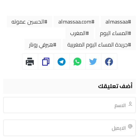
almassaa
almassaa.com
الحسين عموته
المساء اليوم
المغرب
جريدة المساء اليوم المغربية
هيرفي رونار
أضف تعليقك