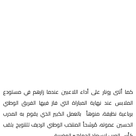
كما أثنى رونار على أداء اللاعبين عندما زارهم في مستودع
الملابس عند نهاية المباراة التي فاز فيها الفريق الوطني
برباعية نظيفة، منوهاً بالعمل الكبير الذي يقوم به المدرب
الحسين عموته، مُرشحاً المنتخب الوطني الرديف للتتويج بلقب
كأس العرب لإسعاد الجماهير المغربية.