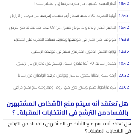
19:42
ألغاز الصيف المُحيّرة.. من مباراة فرنسا إلى اقتحام سبتة..!
17:43
أولها المغرب: 90 دقيقة تفصل أربع منتخبات إفريقية عن مونديال البرازيل
15:42
الداعم الأكبر: وفاة والد ليونيل ميسي عن 68 عاما بعد معاناة مع المرض
14:38
كولومبيا تعلن تغييرا في موقفها وتعترف بسيادة المغرب على الصحراء
12:35
وزارة التعليم: الدخول المدرسي سیتم في موعده الرسمي
10:42
مصادر إسبانية: 70 ألفا غادروا سبتة.. وسيتم نقل قاصرين للبر الرئيسي
23:22
أزمة سبتة: إيطاليا تتحدى سانشيز وتواصل عرقلة الواصلين من إسبانيا
22:02
كرة مارادونا: حكم تونسي جنى منها ثروة.. ومعروضة للبيع بمبلغ خرافي
هل تعتقد أنه سيتم منع الأشخاص المشتبهين
بالفساد من الترشح في الانتخابات المقبلة.. ؟
هل تعتقد أنه سيتم منع الأشخاص المشتبهين بالفساد من الترشح
في الانتخابات المقبلة.. ؟