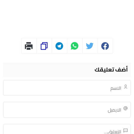
أضف تعليقك