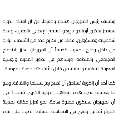
وكشف رئيس المهرجان هشام باحفيظ، عن ان افتتاح الدورة
سيتميز بحضور أرماندو باروكو السفير الإيطالي بالمغرب، وعدة
شخصيات ومسؤولين، فضلا عن تكريم عدد من الأسماء البارزة
من داخل وخارج المغرب، مُضيفاً أن المهرجان يعـزز الاندماج
المجتمعي بالمنطقة، ويساهم في تطوير المدينة وتوسيع
المعرفة الثقافية والفنية، من خلال الأنشطة الخصبة المبرمجة.
كما أكد أن زاكورة تستحق أن تصبح رمز للسينما والثقافة، وهو
ما يعكسه تنظيم هذه التظاهرة الدولية الكبرى، مُشدداً على
أن المهرجان سـيكون خطـوة هامة، نحو تعزيز مكانة المدينة
كمركز ثقـافي وفني في المنطقـة، مسلطا الضوء على تنوع