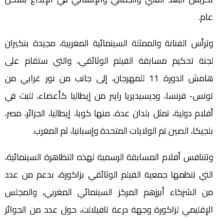
عام.
وترأس الفنانة والممثلة السينمائية المغربية، مجيدة بنكيران
لجنة تحكيم مسابقة الفيلم الوثائقي، والتي ستقام على
هامش الدورة 11 للمهرجان، إلى جانب من نور غرابي من
تونس- فرنسا، وديسيديريا راينر من إيطاليا كأعضاء، للبث في
أفلام دولية، تمثل بلدان عدة، منها كوبا، إيطاليا، الجزائر، مصر،
بلجيكا، الصين تم الولايات المتحدة وإسبانيا، ثم المغرب.
وتتنافس أفلام المسابقة الرسمية لهذه التظاهرة السينمائية،
التي تنظمها جمعية الفيلم الوثائقي بزاكورة، بدعم من عدد
من الشركاء أبرزهم المركز السينمائي المغربي، والمجلس
الإقليمي لزاكورة وجهة درعة تافيلالت، حول عدد من الجوائز