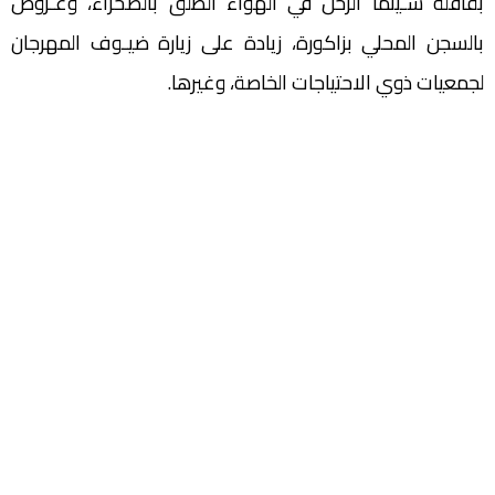
بقافلة سـينما الرحل في الهواء الطلق بالصحراء، وعـروض
بالسجن المحلي بزاكورة، زيادة على زيارة ضيـوف المهرجان
لجمعيات ذوي الاحتياجات الخاصة، وغيرها.