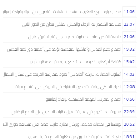
11:06
مصدر دبلوماسي: المغرب مستعد لاستعادة القاصرين من سبتة بشراكة إسبانية
23:07
مسابقة الكنفدرالية: الرجاء والجيش الملكي يبدآن من الدور الثاني
21:06
جامعة القنص: ملفات خطيرة ودعوات إلى فتح تحقيق عاجل
19:32
اجتماع دعم القدس وأماكنها المقدسة يؤكد على أهمية دور لجنة القدس
15:42
كفاءة أم تعقيد..!؟ بصمات الأصابع والوجه تربك مطارات أوربا
14:03
أسلوب العصابات: شركة “أمانديس” تعود لممارسة العربدة على سكان الشمال..!
12:08
الدرك الملكي يوقف شخصين للاشتباه في التحريض على اقتحام سبتة
10:56
اجتماع المغرب.. المهمة المستحيلة لإنقاذ إنفانتينو
22:39
محروقات: الشروع في عملية تسجيل طلبات الحصول على الدعم الإضافي
20:52
بوبيستا في تحديات جديدة.. وبركان يطارد حارسا جديدا قبل مسابقة دوري الأبط
18:31
حتى 3 غشت: قرابة 3 ملايين من مغاربة العالم دخلوا المغرب