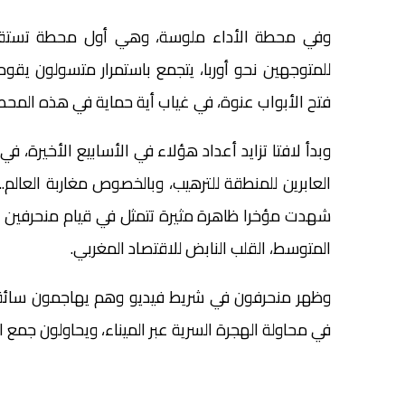
وفي محطة الأداء ملوسة، وهي أول محطة تستقبل ا
للمتوجهين نحو أوربا، يتجمع باستمرار متسولون يقوم
فتح الأبواب عنوة، في غياب أية حماية في هذه المحط
وبدأ لافتا تزايد أعداد هؤلاء في الأسابيع الأخيرة،
العابرين للمنطقة للترهيب، وبالخصوص مغاربة العالم.
شهدت مؤخرا ظاهرة مثيرة تتمثل في قيام منحرفين ب
المتوسط، القلب النابض للاقتصاد المغربي.
وظهر منحرفون في شريط فيديو وهم يهاجمون سائقي س
في محاولة الهجرة السرية عبر الميناء، ويحاولون جمع ا