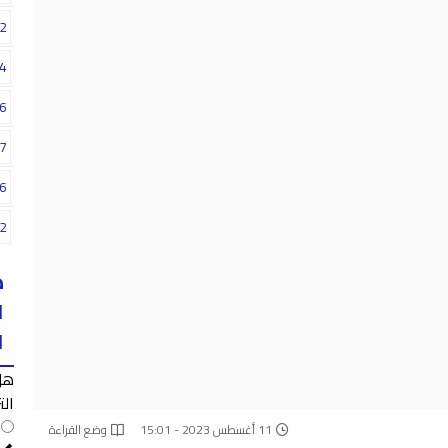
2
4
6
7
6
2
ه
ا
ا
هل
الت
11 أغسطس 2023 - 15:01
وضع القراءة