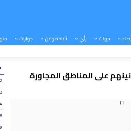
صاد
جهات
رأي
ثقافة وفن
حوارات
منو
24
نهم على المناطق المجاورة
2
2
4
8
9