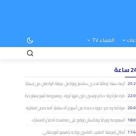
عات
المساء TV
 ساعة
23:2
أزمة سبتة: إيطاليا تتحدى سانشيز وتواصل عرقلة الواصلين من إسبانيا
22:0
كرة مارادونا: حكم تونسي جنى منها ثروة.. ومعروضة للبيع بمبلغ خرافي
20:0
مواكبة ودعم: دورة جديدة من أسبوع الاستثمار المخصص لمغاربة العالم
18:0
السعودية وتركيا وباكستان توقع على معاهدة الدفاع المشترك
17:4
أبطال إفريقيا: المغرب الفاسي يواجه راهيمو البوركينابي