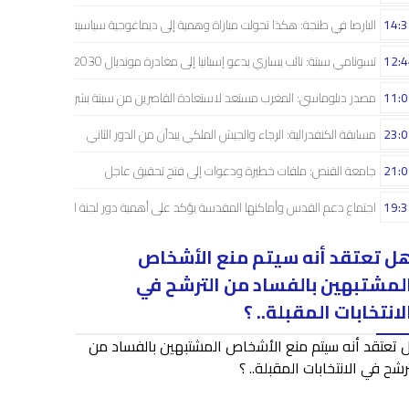
14:3
البارصا في طنجة: هكذا تحولت مباراة وهمية إلى ديماغوجية سياسية..!
12:4
تسونامي سبتة: نائب يساري يدعو إسبانيا إلى مغادرة مونديال 2030
11:0
مصدر دبلوماسي: المغرب مستعد لاستعادة القاصرين من سبتة بشراكة إسبانية
23:0
مسابقة الكنفدرالية: الرجاء والجيش الملكي يبدآن من الدور الثاني
21:0
جامعة القنص: ملفات خطيرة ودعوات إلى فتح تحقيق عاجل
19:3
اجتماع دعم القدس وأماكنها المقدسة يؤكد على أهمية دور لجنة القدس
ل تعتقد أنه سيتم منع الأشخاص
لمشتبهين بالفساد من الترشح في
لانتخابات المقبلة.. ؟
 تعتقد أنه سيتم منع الأشخاص المشتبهين بالفساد من
رشح في الانتخابات المقبلة.. ؟