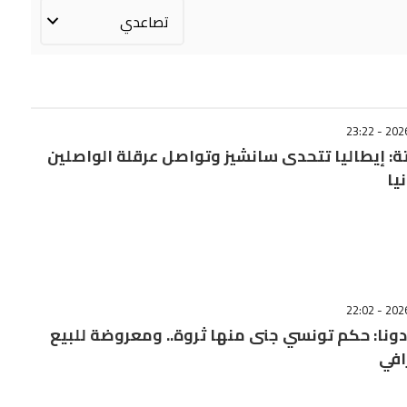
ة: إيطاليا تتحدى سانشيز وتواصل عرقلة الواصلين
يا
دونا: حكم تونسي جنى منها ثروة.. ومعروضة للبيع
افي