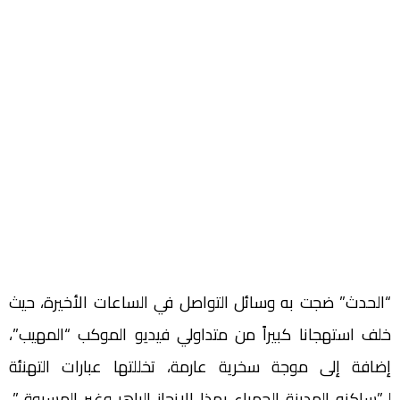
“الحدث” ضجت به وسائل التواصل في الساعات الأخيرة، حيث
خلف استهجانا كبيراً من متداولي فيديو الموكب “المهيب”،
إضافة إلى موجة سخرية عارمة، تخللتها عبارات التهنئة
لـ”ساكنه المدينة الحمراء بهذا الإنجاز الباهر وغير المسبوق”،