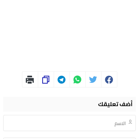
أضف تعليقك