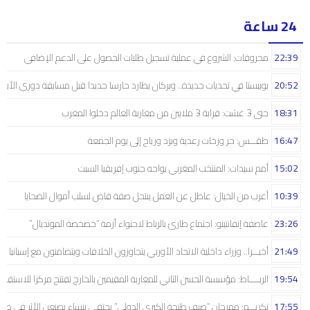
24 ساعة
22:39
محروقات: الشروع في عملية تسجيل طلبات الحصول على الدعم الإضافي
20:52
بوبيستا في تحديات جديدة.. وبركان يطارد حارسا جديدا قبل مسابقة دوري الأبط
18:31
حتى 3 غشت: قرابة 3 ملايين من مغاربة العالم دخلوا المغرب
16:47
طقـــس: حر وزخات رعدية وبرَد ورياح إلى يوم الجمعة
15:02
أمم سيدات: المنتخب المغربي يواجه جنوب إفريقيا السبت
10:39
أغرب من الخيال: عاطل عن العمل ينتحل صفة قاض لسلب أموال الضحايا
23:26
عاصفة إنفانتينو: اجتماع طارئ بالرباط لاحتواء أزمة “خصخصة المونديال”
21:49
أخيـــرا.. وزراء داخلية الاتحاد الأوربي يتجاوزون الخلافات ويتضامنون مع إسبانيا
19:54
الربـــــاط: مؤسسة الحسن الثاني للمغاربة المقيمين بالخارج تفتتح مركزا للاستقبال
17:55
تكريـــم: مهرجان “صيف طنجة الكبرى الدولي” يحتفي بنساء يصنعن الأثر في صم