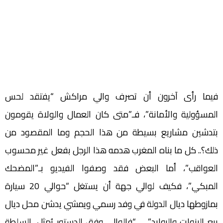
فيما رأى آخرون أن تصرف والي مراكش “يفتقد لحس
المسؤولية والأمانة”، فـ”متى كان العمال والولاة يقومون
بتدشين مشاريع بسيطة من هذا الحجم وما المقصود من
ذلك؟.. كل ما بناه المغرب هدمه هذا الرجل بفعل غير محسوب
العواقب”، أما البعض فقد وصفوا الفيديو بـ”المضحك
المبكي”، فكيف لوالي جهة أن يستغل “حوالي 20 سيارة
بمازوطها ديال الدولة في وفد رسمي ويمشي يدشن محل ديال
بيع البنوات والروايد”، .. “فالوالي وفق الدستور يُمثل، السلطة