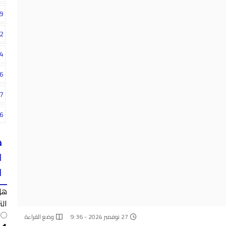
9
2
4
6
7
6
ه
ا
ا
هل
الت
27 نوفمبر 2024 - 9:36
وضع القراءة