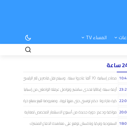
عات
المساء TV
 ساعة
10:4
مصادر إسبانية: 70 ألفا غادروا سبتة.. وسيتم نقل قاصرين للبر الرئيسي
23:2
أزمة سبتة: إيطاليا تتحدى سانشيز وتواصل عرقلة الواصلين من إسبانيا
22:0
كرة مارادونا: حكم تونسي جنى منها ثروة.. ومعروضة للبيع بمبلغ خرافي
20:0
مواكبة ودعم: دورة جديدة من أسبوع الاستثمار المخصص لمغاربة العالم
18:0
السعودية وتركيا وباكستان توقع على معاهدة الدفاع المشترك