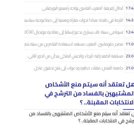
17:4
أبطال إفريقيا: المغرب الفاسي يواجه راهيمو البوركينابي
14:3
البارصا في طنجة: هكذا تحولت مباراة وهمية إلى ديماغوجية سياسية..!
12:4
تسونامي سبتة: نائب يساري يدعو إسبانيا إلى مغادرة مونديال 2030
11:0
مصدر دبلوماسي: المغرب مستعد لاستعادة القاصرين من سبتة بشراكة إسبانية
23:0
مسابقة الكنفدرالية: الرجاء والجيش الملكي يبدآن من الدور الثاني
21:0
جامعة القنص: ملفات خطيرة ودعوات إلى فتح تحقيق عاجل
ل تعتقد أنه سيتم منع الأشخاص
لمشتبهين بالفساد من الترشح في
لانتخابات المقبلة.. ؟
 تعتقد أنه سيتم منع الأشخاص المشتبهين بالفساد من
رشح في الانتخابات المقبلة.. ؟