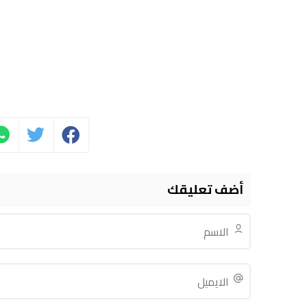
أضف تعليقك