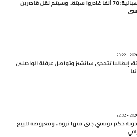
مصادر إسبانية: 70 ألفا غادروا سبتة.. وسيتم نقل قاصرين
يسي
ة: إيطاليا تتحدى سانشيز وتواصل عرقلة الواصلين
يا
دونا: حكم تونسي جنى منها ثروة.. ومعروضة للبيع
افي