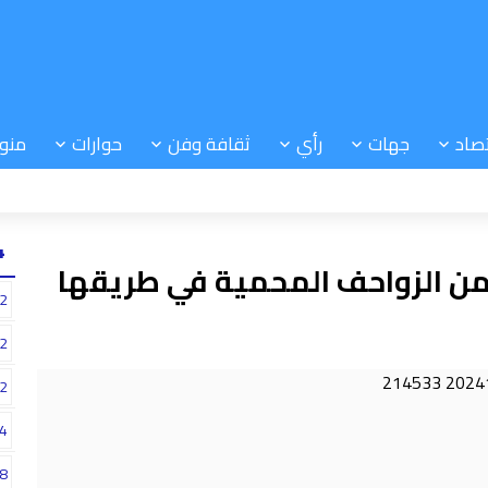
صاد
جهات
رأي
ثقافة وفن
حوارات
منو
24
من الزواحف المحمية في طريقها
2
2
2
4
8