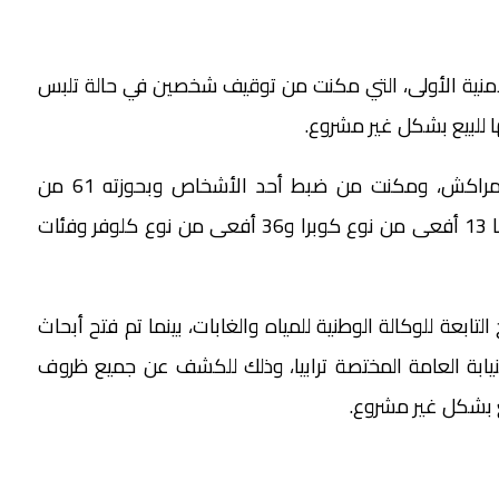
لأمنية الأولى، التي مكنت من توقيف شخصين في حالة تلبس
ا للبيع بشكل غير مشروع.
أما العملية الأمنية الثانية فقد تم تنفيذها بمدينة مراكش، ومكنت من ضبط أحد الأشخاص وبحوزته 61 من
الأفاعي في ظروف تهدد سلامة الأشخاص، من بينها 13 أفعى من نوع كوبرا و36 أفعى من نوع كلوفر وفئات
تابعة للوكالة الوطنية للمياه والغابات، بينما تم فتح أبحاث
ابة العامة المختصة ترابيا، وذلك للكشف عن جميع ظروف
ع بشكل غير مشروع.