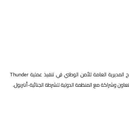
وتندرج هذه العمليات الأمنية في سياق انخراط مصالح المديرية العامة للأمن الوطني في تنفيذ عملية Thunder
تعاون وشراكة مع المنظمة الدولية للشرطة الجنائية-أنتربول.