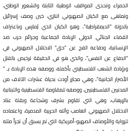
الحمراء وتحدى المواقف الوطنية الثابتة والشعور الوطني،
وتماهى مع الكيان الصهيوني النازي، خين وصف إسرائيل
بالدولة “الديمقراطية”، وهو الكيان الذي يُمارس وباعتراف
القضاء الجنائي الدولي الإبادة الجماعية وجرائم حرب ضد
الإنسانية، ودفاعه الفج عن “حق” الاحتلال الصهيوني في
“الدفاع عن النفس”، والذي هو في الحقيقة ترخيص بالقتل
وبإبادة الشعب الفلسطيني بأكمله، ووصفه هذه الإبادة بـ ”
الأضرار الجانبية”، وهي مجازر أودت بحياة عشرات الآلاف من
المدنيين الفلسطينيين، ووصفه للمقاومة الفلسطينية واللبنانية
بالإرهاب، وهي التي تقاوم بشرف وشجاعة وبقلة عتاد
الاحتلال الصهيوني الغاصب وآلته الحربية المدمرة، واعتماده
للرواية والأوصاف الصهيو-أمريكية التي لم يسبق أن تجرأ مثله