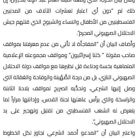
ذلك تم “دون أي اعتبار لعشرات الآلاف من المدنيين
الفلسطينيين من الأطفال والنساء والشيوخ الذي قتلهم جيش
الاحتلال الصهيوني المجرم”.
وأضاف البيان أن “المفاجأة لا تأتي من عدم معرفتنا بمواقف
صاحب مقولة ” كلنا إسرائليون” ومواقف مجموعته الإعلامية
المتماهية بخسة ودناءة قل نظيرها مع مواقف دولة الاحتلال
الصهيوني النازي، بل من درجة الصَّهْينة والوقاحة والعَمَالة التي
وصل إليها الشرعي، وتحدِّيه الصريح لمواقف بلادنا الثابتة
والراسخة والتي يرأس عاهلها لجنة القدس، وإدانتها مراراً لما
يتعرض له الشعب الفلسطيني من تقتيل وتهجير على يد
الاحتلال الصهيوني”.
واعتبر البيان أن “المدعو أحمد الشرعي تجاوز لكل الخطوط