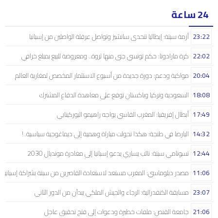
24 ساعة
23:22
أزمة سبتة: إيطاليا تتحدى سانشيز وتواصل عرقلة الواصلين من إسبانيا
22:02
كرة مارادونا: حكم تونسي جنى منها ثروة.. ومعروضة للبيع بمبلغ خرافي
20:04
مواكبة ودعم: دورة جديدة من أسبوع الاستثمار المخصص لمغاربة العالم
18:08
السعودية وتركيا وباكستان توقع على معاهدة الدفاع المشترك
17:49
أبطال إفريقيا: المغرب الفاسي يواجه راهيمو البوركينابي
14:32
البارصا في طنجة: هكذا تحولت مباراة وهمية إلى ديماغوجية سياسية..!
12:44
تسونامي سبتة: نائب يساري يدعو إسبانيا إلى مغادرة مونديال 2030
11:06
مصدر دبلوماسي: المغرب مستعد لاستعادة القاصرين من سبتة بشراكة إسبانية
23:07
مسابقة الكنفدرالية: الرجاء والجيش الملكي يبدآن من الدور الثاني
21:06
جامعة القنص: ملفات خطيرة ودعوات إلى فتح تحقيق عاجل