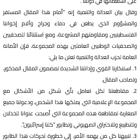
على استعمالها في دولتنا”.
وقال بيان العدالة والتنمية إنه “أمام هذا المقال المستفز
والمشؤوم الذي يطعن في دماء وجراح وآلام إخواننا
الفلسطينيين ومقاومتهم المشروعة، ومع استثنائنا للصحفيين
والصحفيات الوطنيين العاملين بهذه المجموعة، فإن الأمانة
العامة لحزب العدالة والتنمية تعلن ما يلي:
1. استنكارنا القوي وإدانتنا الشديدة لمضمون المقال المذكور،
ولصاحب المقال.
2. مقاطعتنا لكل تعامل بأي شكل من الأشكال مع
المجموعة الإعلامية التي يملكها هذا الشخص، ودعوتنا جميع
المغاربة لمقاطعة هذه المجموعة التي أصبحت عنوانا للخذلان
وللتطبيع وللاختراق الصهيوني ولطابور “كلنا إسرائليون”.
3. تنبيهنا كل من يهمه الأمر، إلى خطورة تحركات هذا الطابور