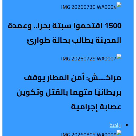
1500 اقتحموا سبتة بحرا.. وعمدة
المدينة يطالب بحالة طوارئ
مراكـــش: أمن المطار يوقف
بريطانيّا متهما بالقتل وتكوين
عصابة إجرامية
رياضة