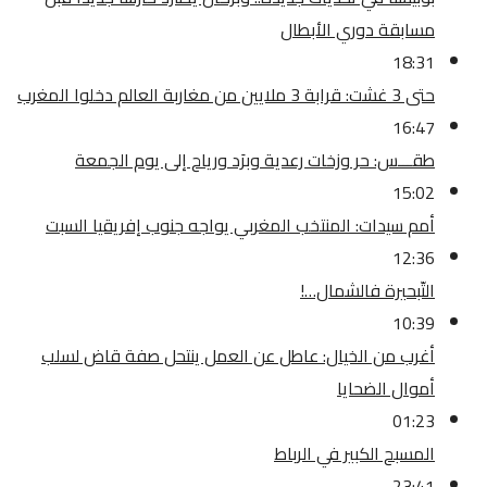
مسابقة دوري الأبطال
18:31
حتى 3 غشت: قرابة 3 ملايين من مغاربة العالم دخلوا المغرب
16:47
طقـــس: حر وزخات رعدية وبرَد ورياح إلى يوم الجمعة
15:02
أمم سيدات: المنتخب المغربي يواجه جنوب إفريقيا السبت
12:36
التّبحيرة فالشمال…!
10:39
أغرب من الخيال: عاطل عن العمل ينتحل صفة قاض لسلب
أموال الضحايا
01:23
المسبح الكبير في الرباط
23:41