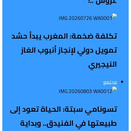
عروش”..!
تكلفة ضخمة: المغرب يبدأ حشد
تمويل دولي لإنجاز أنبوب الغاز
النيجيري
مجتمع
تسونامي سبتة: الحياة تعود إلى
طبيعتها في الفنيدق.. وبداية