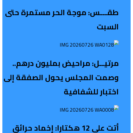
طقـــس: موجة الحر مستمرة حتى
السبت
مرتيــل: مراحيض بمليون درهم..
وصمت المجلس يحول الصفقة إلى
اختبار للشفافية
أتت على 12 هكتارا: إخماد حرائق