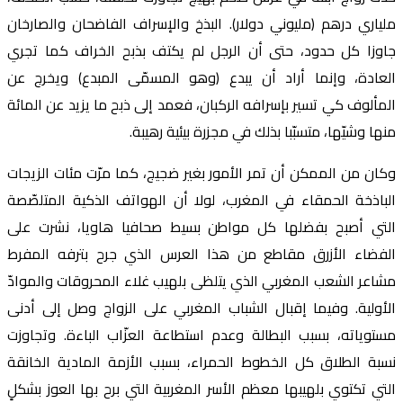
ملياري درهم (مليوني دولار). البذخ والإسراف الفاضحان والصارخان
جاوزا كل حدود، حتى أن الرجل لم يكتف بذبح الخراف كما تجري
العادة، وإنما أراد أن يبدع (وهو المسمّى المبدع) ويخرج عن
المألوف كي تسير بإسرافه الركبان، فعمد إلى ذبح ما يزيد عن المائة
منها وشيّها، متسبّبا بذلك في مجزرة بيئية رهيبة.
وكان من الممكن أن تمر الأمور بغير ضجيج، كما مرّت مئات الزيجات
الباذخة الحمقاء في المغرب، لولا أن الهواتف الذكية المتلصّصة
التي أصبح بفضلها كل مواطن بسيط صحافيا هاويا، نشرت على
الفضاء الأزرق مقاطع من هذا العرس الذي جرح بترفه المفرط
مشاعر الشعب المغربي الذي يتلظى بلهيب غلاء المحروقات والموادّ
الأولية. وفيما إقبال الشباب المغربي على الزواج وصل إلى أدنى
مستوياته، بسبب البطالة وعدم استطاعة العزّاب الباءة. وتجاوزت
نسبة الطلاق كل الخطوط الحمراء، بسبب الأزمة المادية الخانقة
التي تكتوي بلهيبها معظم الأسر المغربية التي برح بها العوز بشكلٍ