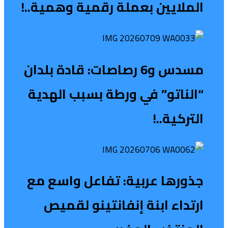
الملايين بعملة رقمية وهمية..!
مسدس و6 رصاصات: قادة بلدان
“الناتو” في ورطة بسبب الهدية
التركية..!
جذورها عربية: تفاعل واسع مع
ارتداء ابنة إنفانتينو لقميص