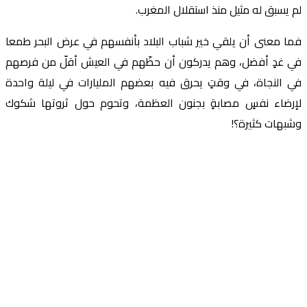
لم يسبق له مثيل منذ استقلال المغرب.
فما معنى أن يلقي خير شباب البلاد بأنفسهم في عرض البحر طمعا
في غدٍ أفضل، وهم يدركون أن حظّهم في العيش أقلّ من فرصهم
في النجاة، في وقتٍ يحرق فيه بعضهم المليارات في ليلة واحدة
لإرضاء نفسٍ مصابةٍ بجنون العظمة، وتحوم حول ثروتها شكوك
وشبهات كثيرة؟!