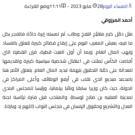
المساء اليوم
28 مايو 2023 - 11:11
وضع القراءة
أحمد المرزوقي
مثل دمّل كبير متقيّح انتفخ وطاب، ثم لمسته إبرة حادّة فانفجر بكل
ما فيه، يعيش المغرب اليوم على إيقاع فضائح كبيرة تتعلق بالفساد
ونهب المال العام. وبما أن أول الغيث قطرة، فإن القطرة التي
أفاضت الكأس تمثلت في اعتقال شخصية سياسية كبيرة وتقديمها
للعدالة على ذمّة التحقيق بتهمة تبديد المال العام. يتعلق الأمر هنا
بامحمد مبديع الذي تقلب في أرفع الوظائف وأعلى المراكز في
الدولة، حيث كان وزيرا سابقا ونائبا برلمانيا، ورئيسا للمجلس البلدي
لمدينة الفقيه بن صالح (وسط)، والمنتخب قبل فترة لرئاسة لجنة
العدل والتشريع وحقوق الإنسان في مجلس النواب (اللهم زد وبارك).