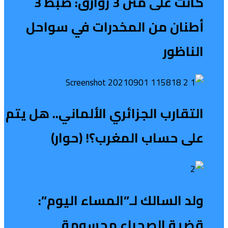
كانت على متن 3 زوارق: ضبط 3
أطنان من المخدرات في سواحل
الناظور
التقارب الجزائري الألماني.. هل يتم
على حساب المغرب؟! (حوار)
ولد السالك لـ”المساء اليوم”:
قضية الصحراء محسومة