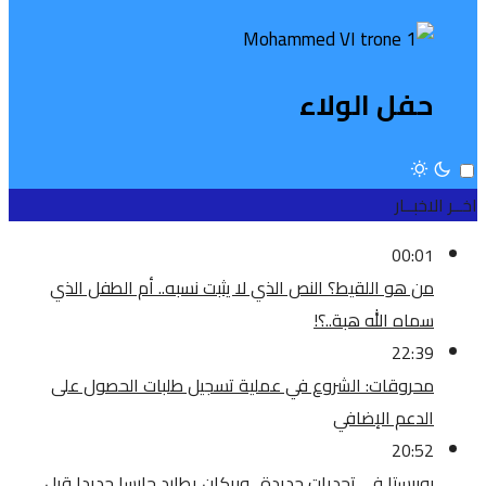
حفل الولاء
اخــر الاخبــار
00:01
من هو اللقيط؟ النص الذي لا يثبت نسبه.. أم الطفل الذي
سماه الله هبة..؟!
22:39
محروقات: الشروع في عملية تسجيل طلبات الحصول على
الدعم الإضافي
20:52
بوبيستا في تحديات جديدة.. وبركان يطارد حارسا جديدا قبل