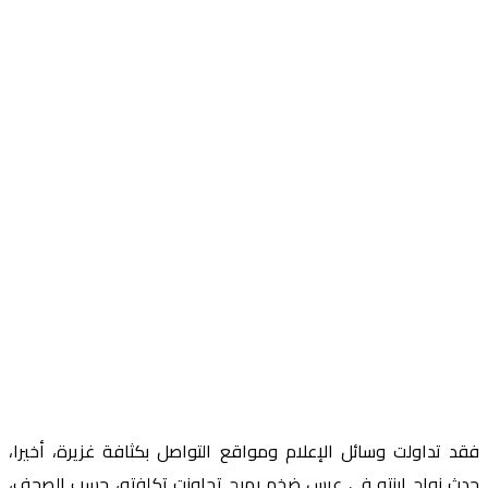
فقد تداولت وسائل الإعلام ومواقع التواصل بكثافة غزيرة، أخيرا،
حدث زواج ابنته في عرس ضخم بهيج تجاوزت تكلفته، حسب الصحف،