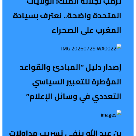
ترمب لجلالة الملك: الولايات
المتحدة واضحة.. نعترف بسيادة
المغرب على الصحراء
إصدار دليل “المبادئ والقواعد
المؤطرة للتعبير السياسي
التعددي في وسائل الإعلام”
بن عبد الله ينفي تسريب مداولات