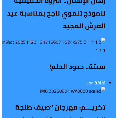
رهان الإنسان.. الثروة الحقيقية
لنموذج تنموي ناجح بمناسبة عيد
العرش المجيد
سبتة.. حدود الحلم!
ثقافة وفن
تكريـــم: مهرجان “صيف طنجة