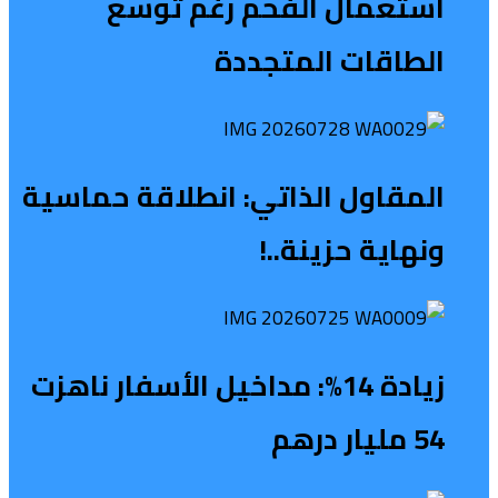
استعمال الفحم رغم توسع
الطاقات المتجددة
المقاول الذاتي: انطلاقة حماسية
ونهاية حزينة..!
زيادة 14%: مداخيل الأسفار ناهزت
54 مليار درهم