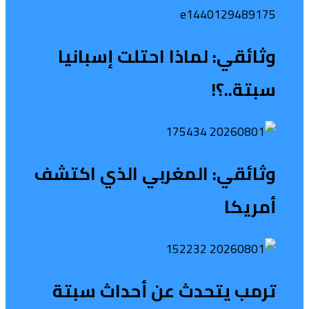
وثائقي: لماذا احتلت إسبانيا
سبتة..؟!
وثائقي: المغربي الذي اكتشف
أمريكا
ترمب يتحدث عن أحداث سبتة