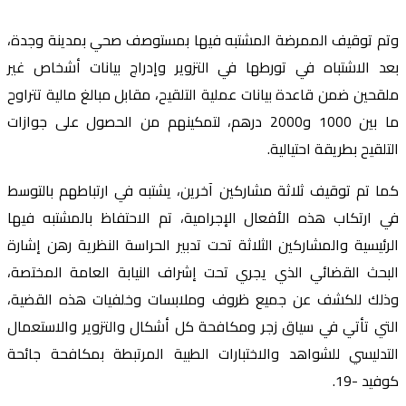
وتم توقيف الممرضة المشتبه فيها بمستوصف صحي بمدينة وجدة،
بعد الاشتباه في تورطها في التزوير وإدراج بيانات أشخاص غير
ملقحين ضمن قاعدة بيانات عملية التلقيح، مقابل مبالغ مالية تتراوح
ما بين 1000 و2000 درهم، لتمكينهم من الحصول على جوازات
التلقيح بطريقة احتيالية.
كما تم توقيف ثلاثة مشاركين آخرين، يشتبه في ارتباطهم بالتوسط
في ارتكاب هذه الأفعال الإجرامية، تم الاحتفاظ بالمشتبه فيها
الرئيسية والمشاركين الثلاثة تحت تدبير الحراسة النظرية رهن إشارة
البحث القضائي الذي يجري تحت إشراف النيابة العامة المختصة،
وذلك للكشف عن جميع ظروف وملابسات وخلفيات هذه القضية،
التي تأتي في سياق زجر ومكافحة كل أشكال والتزوير والاستعمال
التدليسي للشواهد والاختبارات الطبية المرتبطة بمكافحة جائحة
كوفيد -19.