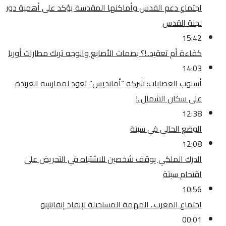
اجتماع دعم القدس وأماكنها المقدسة يؤكد على أهمية دور
لجنة القدس
15:42
كفاءة أم تعقيد..!؟ بصمات الأصابع والوجه تربك مطارات أوربا
14:03
أسلوب العصابات: شركة “أمانديس” تعود لممارسة العربدة
على سكان الشمال..!
12:38
الوضع الحالي في سبتة
12:08
الدرك الملكي يوقف شخصين للاشتباه في التحريض على
اقتحام سبتة
10:56
اجتماع المغرب.. المهمة المستحيلة لإنقاذ إنفانتينو
00:01