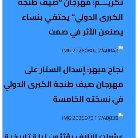
تكريـــم: مهرجان “صيف طنجة
الكبرى الدولي” يحتفي بنساء
يصنعن الأثر في صمت
نجاح مبهر: إسدال الستار على
مهرجان صيف طنجة الكبرى الدولي
في نسخته الخامسة
عشرات الآلاف يؤثثون ليلة تاريخية