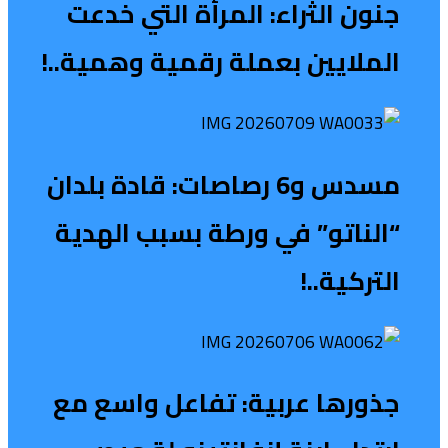
جنون الثراء: المرأة التي خدعت
الملايين بعملة رقمية وهمية..!
مسدس و6 رصاصات: قادة بلدان
“الناتو” في ورطة بسبب الهدية
التركية..!
جذورها عربية: تفاعل واسع مع