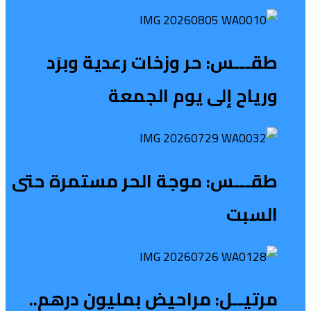
طقـــس: حر وزخات رعدية وبرَد
ورياح إلى يوم الجمعة
طقـــس: موجة الحر مستمرة حتى
السبت
مرتيــل: مراحيض بمليون درهم..