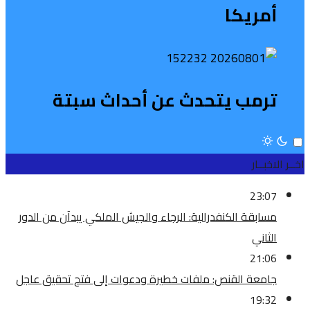
أمريكا
ترمب يتحدث عن أحداث سبتة
اخــر الاخبــار
23:07
مسابقة الكنفدرالية: الرجاء والجيش الملكي يبدآن من الدور
الثاني
21:06
جامعة القنص: ملفات خطيرة ودعوات إلى فتح تحقيق عاجل
19:32