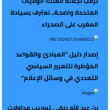
ترمب لجلالة الملك: الولايات
المتحدة واضحة.. نعترف بسيادة
المغرب على الصحراء
إصدار دليل “المبادئ والقواعد
المؤطرة للتعبير السياسي
التعددي في وسائل الإعلام”
بن عبد الله ينفي تسريب مداولات