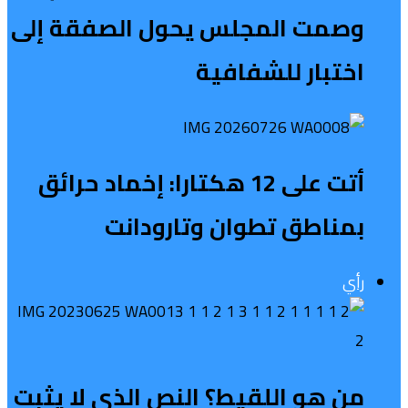
وصمت المجلس يحول الصفقة إلى
اختبار للشفافية
أتت على 12 هكتارا: إخماد حرائق
بمناطق تطوان وتارودانت
رأي
من هو اللقيط؟ النص الذي لا يثبت