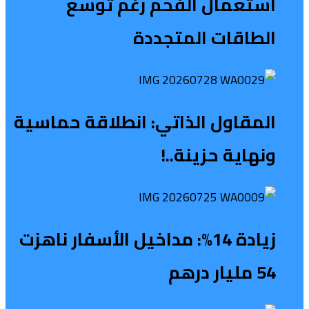
استعمال الفحم رغم توسع
الطاقات المتجددة
المقاول الذاتي: انطلاقة حماسية
ونهاية حزينة..!
زيادة 14%: مداخيل الأسفار ناهزت
54 مليار درهم