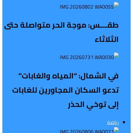
طقـــس: موجة الحر متواصلة حتى
الثلاثاء
في الشمال: “المياه والغابات”
تدعو السكان المجاورين للغابات
إلى توخي الحذر
رياضة