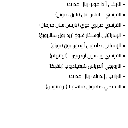
• التركي أردا غولر (ريال مدريد)
• الفرنسي ماتياس تيل (بايرن ميونخ)
• الفرنسي ديزيري دوي (باريس سان جيرمان)
• الإسرائيلي أوسكار غلوخ (ريد بول سالزبورغ)
• الإسباني صامويل أومورديون (بورتو)
• الفرنسي ويلسون أودوبيرت (توتنهام)
• النرويجي أندرياس شيغيلدروب (بنفيكا)
• البرازيلي إندريك (ريال مدريد)
• البلجيكي صامويل مبانغولا (يوفنتوس)