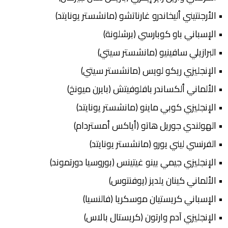
• الأرجنتيني أليخاندرو غارناتشو (مانشستر يونايتد)
• الإسباني باو كوبارسي (برشلونة)
• البرازيلي سافينيو (مانشستر سيتي)
• الإنجليزي ريكو لويس (مانشستر سيتي)
• الألماني ألكساندر بافلوفيتش (بايرن ميونخ)
• الإنجليزي كوبي ماينو (مانشستر يونايتد)
• الهولندي جوريل هاتو (أياكس أمستردام)
• الفرنسي ليني يورو (مانشستر يونايتد)
• الإنجليزي جيمي بينو غيتينس (بوروسيا دورتموند)
• الألماني كينان يلديز (يوفنتوس)
• الإسباني كريستيان موسكريا (فالنسيا)
• الإنجليزي آدم وارتون (كريستال بالاس)