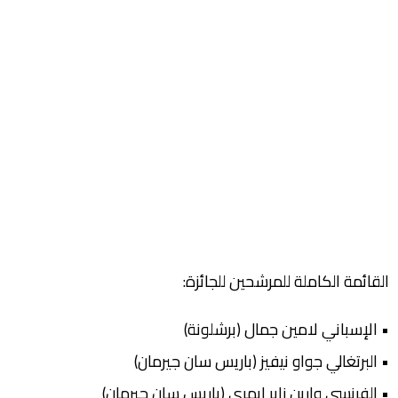
القائمة الكاملة للمرشحين للجائزة:
• الإسباني لامين جمال (برشلونة)
• البرتغالي جواو نيفيز (باريس سان جيرمان)
• الفرنسي وارين زاير إيمري (باريس سان جيرمان)