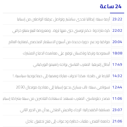
24 ساعة
23:22
أزمة سبتة: إيطاليا تتحدى سانشيز وتواصل عرقلة الواصلين من إسبانيا
22:02
كرة مارادونا: حكم تونسي جنى منها ثروة.. ومعروضة للبيع بمبلغ خرافي
20:04
مواكبة ودعم: دورة جديدة من أسبوع الاستثمار المخصص لمغاربة العالم
18:08
السعودية وتركيا وباكستان توقع على معاهدة الدفاع المشترك
17:49
أبطال إفريقيا: المغرب الفاسي يواجه راهيمو البوركينابي
14:32
البارصا في طنجة: هكذا تحولت مباراة وهمية إلى ديماغوجية سياسية..!
12:44
تسونامي سبتة: نائب يساري يدعو إسبانيا إلى مغادرة مونديال 2030
11:06
مصدر دبلوماسي: المغرب مستعد لاستعادة القاصرين من سبتة بشراكة إسبانية
23:07
مسابقة الكنفدرالية: الرجاء والجيش الملكي يبدآن من الدور الثاني
21:06
جامعة القنص: ملفات خطيرة ودعوات إلى فتح تحقيق عاجل