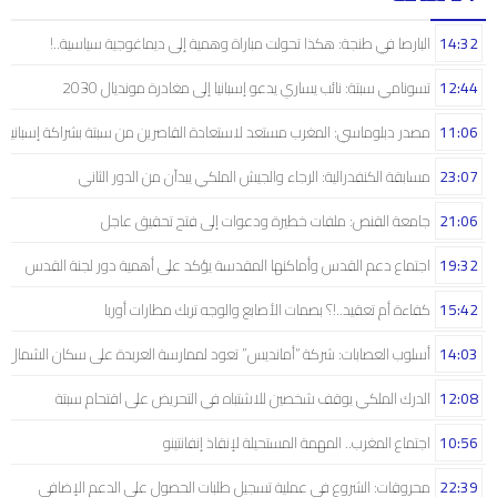
14:32
البارصا في طنجة: هكذا تحولت مباراة وهمية إلى ديماغوجية سياسية..!
12:44
تسونامي سبتة: نائب يساري يدعو إسبانيا إلى مغادرة مونديال 2030
11:06
مصدر دبلوماسي: المغرب مستعد لاستعادة القاصرين من سبتة بشراكة إسبانية
23:07
مسابقة الكنفدرالية: الرجاء والجيش الملكي يبدآن من الدور الثاني
21:06
جامعة القنص: ملفات خطيرة ودعوات إلى فتح تحقيق عاجل
19:32
اجتماع دعم القدس وأماكنها المقدسة يؤكد على أهمية دور لجنة القدس
15:42
كفاءة أم تعقيد..!؟ بصمات الأصابع والوجه تربك مطارات أوربا
14:03
أسلوب العصابات: شركة “أمانديس” تعود لممارسة العربدة على سكان الشمال..!
12:08
الدرك الملكي يوقف شخصين للاشتباه في التحريض على اقتحام سبتة
10:56
اجتماع المغرب.. المهمة المستحيلة لإنقاذ إنفانتينو
22:39
محروقات: الشروع في عملية تسجيل طلبات الحصول على الدعم الإضافي