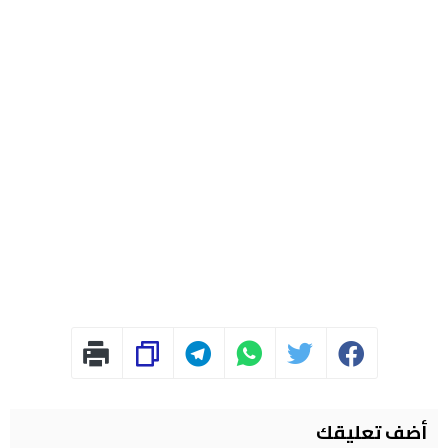
أضف تعليقك