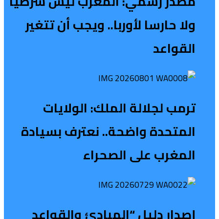
مصدر رسمي: المغرب ليس شرطيا
ولا حارسا لأوربا.. ويجب أن تتغير
القواعد
ترمب لجلالة الملك: الولايات
المتحدة واضحة.. نعترف بسيادة
المغرب على الصحراء
إصدار دليل “المبادئ والقواعد