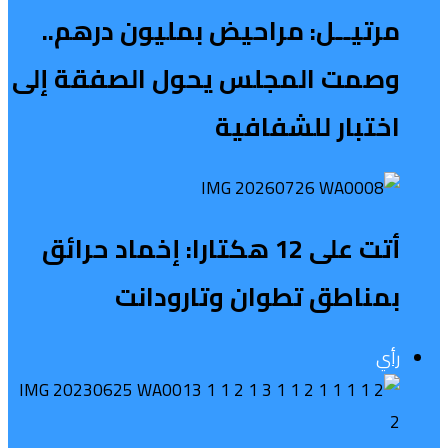
مرتيــل: مراحيض بمليون درهم..
وصمت المجلس يحول الصفقة إلى
اختبار للشفافية
أتت على 12 هكتارا: إخماد حرائق
بمناطق تطوان وتارودانت
رأي