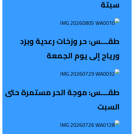
سبتة
طقـــس: حر وزخات رعدية وبرَد
ورياح إلى يوم الجمعة
طقـــس: موجة الحر مستمرة حتى
السبت