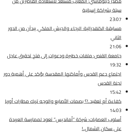
مصدر دبلوماسي: المغرب مستعد لاستعادة القاصرين من
سبتة بشراكة إسبانية
23:07
مسابقة الكنفدرالية: الرجاء والجيش الملكي يبدآن من الدور
الثاني
21:06
جامعة القنص: ملفات خطيرة ودعوات إلى فتح تحقيق عاجل
19:32
اجتماع دعم القدس وأماكنها المقدسة يؤكد على أهمية دور
لجنة القدس
15:42
كفاءة أم تعقيد..!؟ بصمات الأصابع والوجه تربك مطارات أوربا
14:03
أسلوب العصابات: شركة “أمانديس” تعود لممارسة العربدة
على سكان الشمال..!