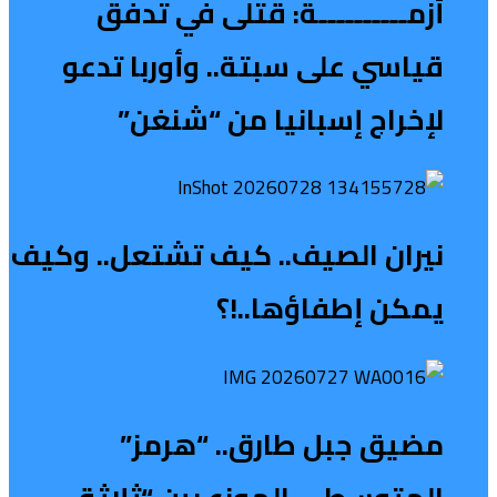
أزمــــــــــة: قتلى في تدفق
قياسي على سبتة.. وأوربا تدعو
لإخراج إسبانيا من “شنغن”
نيران الصيف.. كيف تشتعل.. وكيف
يمكن إطفاؤها..!؟
مضيق جبل طارق.. “هرمز”