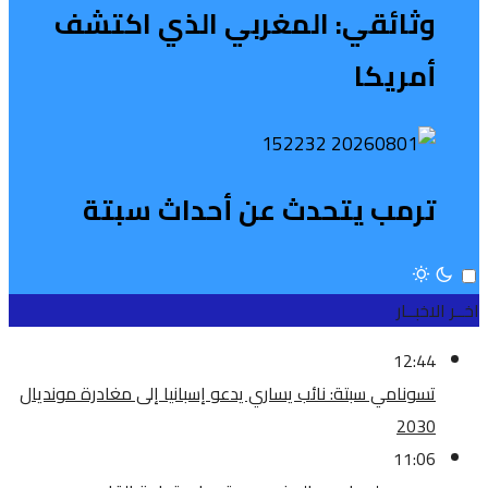
وثائقي: المغربي الذي اكتشف
أمريكا
ترمب يتحدث عن أحداث سبتة
اخــر الاخبــار
12:44
تسونامي سبتة: نائب يساري يدعو إسبانيا إلى مغادرة مونديال
2030
11:06