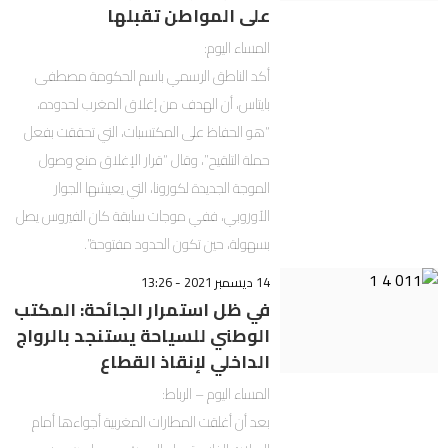
على المواطن تقبلها
المساء اليوم:
أكد الناطق الرسمي باسم الحكومة مصطفى
بايتاس، أن الهدف من إغلاق المغرب لحدوده،
“هو الحفاظ على المكتسبات، التي تحققت بفعل
حملة التلقيح”، وقال “قرار الإغلاق منع وصول
الموجة الجديدة لكورونا، التي يعيشها الجوار
الأوروبي، ففي موجات سابقة كان الفيروس يصل
بسهولة، حين تكون الحدود مفتوحة”.
14 ديسمبر 2021 - 13:26
في ظل استمرار الجائحة: المكتب
الوطني للسياحة يستنجد بالرواج
الداخلي لإنقاذ القطاع
المساء اليوم – الرباط:
بعد أن أغلقت المطارات المغربية أجواءها أمام