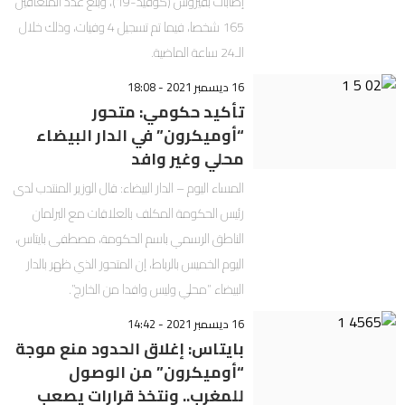
إصابات بفيروس (كوفيد-19)، وبلغ عدد المتعافين
165 شخصا، فيما تم تسجيل 4 وفيات، وذلك خلال
الـ24 ساعة الماضية.
16 ديسمبر 2021 - 18:08
تأكيد حكومي: متحور
“أوميكرون” في الدار البيضاء
محلي وغير وافد
المساء اليوم – الدار البيضاء: قال الوزير المنتدب لدى
رئيس الحكومة المكلف بالعلاقات مع البرلمان
الناطق الرسمي باسم الحكومة، مصطفى بايتاس،
اليوم الخميس بالرباط، إن المتحور الذي ظهر بالدار
البيضاء “محلي وليس وافدا من الخارج”.
16 ديسمبر 2021 - 14:42
بايتاس: إغلاق الحدود منع موجة
“أوميكرون” من الوصول
للمغرب.. ونتخذ قرارات يصعب