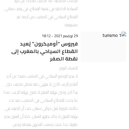
الرحلات الخارجية، عاد الحديث مجددا عن دور
السياحة الداخلية في تنمية القطاع، في وقت يعاني
القطاع السياحي في المغرب من أزمة غير
مسبوقة.
29 نوفمبر 2021 - 18:12
فيروس “أوميكرون” يُعيد
القطاع السياحي بالمغرب إلى
نقطة الصفر
المساء اليوم:
لا يبدو الوضع السياحي في المغرب بعيدا عن أحد
أفلام الرعب الذي لا ينتهي منه فصل مخيف حتى
يبدأ آخر، وحتى نهاية الفيلم لا تعني نهاية الرعب. هذا
ما يحدث للقطاع السياحي في المغرب، منذ بدء
جائحة كورونا قبل حوالي سنتين، حيث أن الضوء في
نهاية النفق لا يكاد يظهر للعيان، كما أن النفق يبدو
طويلا جدا، بحيث يصعب التكهن بنقطة وزمن