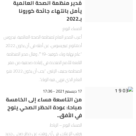
مُدير منظمة الصحة العالمية
يأمل بانتهاء جائحة كورونا
بـ2022
المساء اليوم:
أعرب المدير العام لمنظمة الصحة العالمية، تيدروس
أدهانوم غيبريسوس، عن أمله في أن يكون 2022
“عام نهاية وباء كوفيد-19″، وقال مدير المنظمة
التابعة للأمم المتحدة في إفادة صحفية من مقر
المنظمة بجنيف الإثنين، “يجب أن يكون 2022 هو
العام الذي ننهي فيه الوباء”.
17 ديسمبر 2021 - 17:36
من التاسعة مساء إلى الخامسة
صباحا: عودة الحظر الصحي يلوح
في الأفق..
المساء اليوم – الرباط:
يترقب الإعلان، في أي وقت، عن حظر صحي جديد