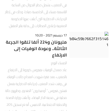
في المغرب، يشمل حظر التجوال من الساعة
التاسعة مساء إلى الخامسة صباحا، وذلك في إطار
الإجراءات الاحترازية التي أعلنت عنها الحكومة
المغربية بإغلاق المطارات إلى بداية يناير المقبل.
17 ديسمبر 2021 - 10:20
مليونان و224 ألفا تلقوا الجرعة
الثالثة.. وعودة الوفيات إلى
الارتفاع
المساء اليوم:
عاد معدل الوفيات بفيروس كورونا إلى الارتفاع
بالمغرب، بعد فترة شهدت انعدام حالات الوفاة،
في وقت شدد المغرب إجراءاته الاحترازية بفعل
تفشي فيروس ” أوميكرون” المتحور، وظهور حالة
محلية في مدينة الدار البيضاء. وأعلنت وزارة الصحة
والحماية الاجتماعية، الخميس، أنه تم تسجيل 205