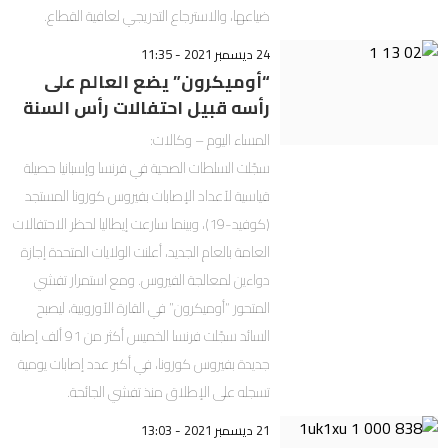
ضياعها، والاسترجاع التدريجي لعافية القطاع.
24 ديسمبر 2021 - 11:35
“أوميكرون” يضع العالم على
رأسه قبيل احتفالات رأس السنة
المساء اليوم – وكالات:
سجّلت السلطات الصحية في فرنسا وإسبانيا حصيلة
قياسية لأعداد الإصابات بفيروس كورونا المستجد
(كوفيد-19)، وبينما سارعت إيطاليا لحظر الاحتفالات
العامة بالعام الجديد، أعلنت الولايات المتحدة إجازة
دواءين لمعالجة الفيروس. ومع استمرار تفشي
المتحور “أوميكرون” في القارة الأوروبية، ليصبح
السائد سجّلت فرنسا الخميس أكثر من 91 ألف إصابة
جديدة بفيروس كورونا، في أكبر عدد إصابات يومية
تسجله على الإطلاق منذ تفشي الجائحة.
21 ديسمبر 2021 - 13:03