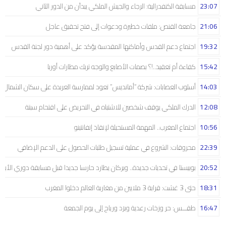
23:07
مسابقة الكنفدرالية: الرجاء والجيش الملكي يبدآن من الدور الثاني
21:06
جامعة القنص: ملفات خطيرة ودعوات إلى فتح تحقيق عاجل
19:32
اجتماع دعم القدس وأماكنها المقدسة يؤكد على أهمية دور لجنة القدس
15:42
كفاءة أم تعقيد..!؟ بصمات الأصابع والوجه تربك مطارات أوربا
14:03
أسلوب العصابات: شركة “أمانديس” تعود لممارسة العربدة على سكان الشمال..!
12:08
الدرك الملكي يوقف شخصين للاشتباه في التحريض على اقتحام سبتة
10:56
اجتماع المغرب.. المهمة المستحيلة لإنقاذ إنفانتينو
22:39
محروقات: الشروع في عملية تسجيل طلبات الحصول على الدعم الإضافي
20:52
بوبيستا في تحديات جديدة.. وبركان يطارد حارسا جديدا قبل مسابقة دوري الأبط
18:31
حتى 3 غشت: قرابة 3 ملايين من مغاربة العالم دخلوا المغرب
16:47
طقـــس: حر وزخات رعدية وبرَد ورياح إلى يوم الجمعة