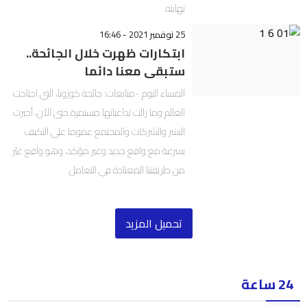
نهايته.
25 نوفمبر 2021 - 16:46
ابتكارات ظهرت خلال الجائحة..
ستبقى معنا دائما
المساء اليوم -متابعات: جائحة كورونا، التي اجتاحت
العالم وما زالت تداعياتها مستمرة حتى الآن، أجبرت
البشر والشركات والمجتمع عموما على التكيف
بسرعة مع واقع جديد وغير مؤكد، وهو واقع غيّر
من طريقتنا المعتادة في التعامل
تحميل المزيد
24 ساعة