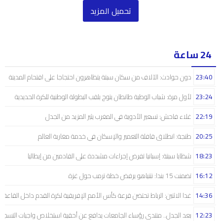
تحميل المزيد
24 ساعة
23:40
دون حوادث: الآلاف من سكان سبتة يتظاهرون احتجاجا على اقتحام المدينة
23:24
لأول مرة: شباب الوطية طانطان يتوج بلقب البطولة الوطنية للكرة الحديدية
22:19
غلاء فاحش: تسعير الأدوية في المغرب يثير المزيد من الجدل
20:25
طنجة: انطلاق قافلة التعمير والإسكان في خدمة مغاربة العالم
18:23
شظايا سبتة: إسبانيا تفرض إجراءات مشددة على القادمين من إيطاليا
16:12
تضمنت 15 بندا: نتنياهو يرفض خطة ترمب حول غزة
14:36
غدا الاثنين: الرباط تحتضن قرعة كأس الأمم الإفريقية لكرة القدم داخل القاعة
12:23
بعد الجدل.. منتدى رؤساء الجامعات يدافع عن أحقية استخلاص واجبات التسجيل 