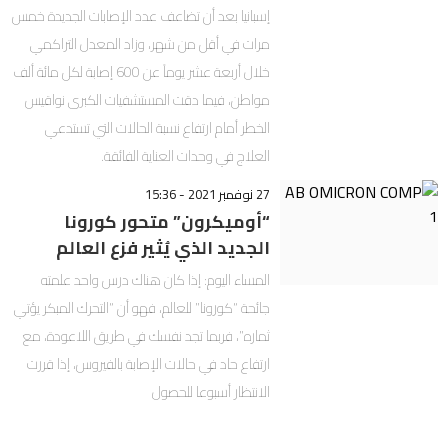
إسبانيا بعد أن تضاعف عدد الإصابات الجديدة خمس
مرات في أقل من شهر، وزاد المعدل التراكمي
خلال أربعة عشر يوماً عن 600 إصابة لكل مائة ألف
مواطن، فيما دقت المستشفيات الكبرى نواقيس
الخطر أمام ارتفاع نسبة الحالات التي تستدعي
العلاج في وحدات العناية الفائقة.
27 نوفمبر 2021 - 15:36
“أوميكرون” متحور كورونا
الجديد الذي يُثير فزع العالم
المساء اليوم: إذا كان هناك درس واحد علمته
جائحة “كورونا” للعالم، فهو أن “التحرك المبكر يؤتي
ثماره”، فربما تجد نفسك في طريق اللاعودة، مع
ارتفاع حاد في حالات الإصابة بالفيروس، إذا قررت
الانتظار أسبوعا للحصول