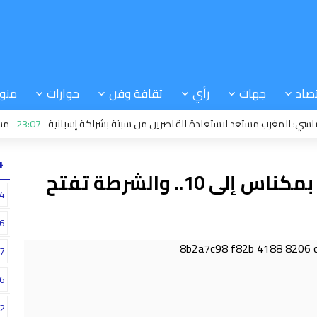
صاد
جهات
رأي
ثقافة وفن
حوارات
منو
مغرب مستعد لاستعادة القاصرين من سبتة بشراكة إسبانية
23:07
مسابقة الك
24
ارتفاع ضحايا الكحول الفاسدة بمكناس إلى 10.. والشرطة تفتح
4
6
7
6
2