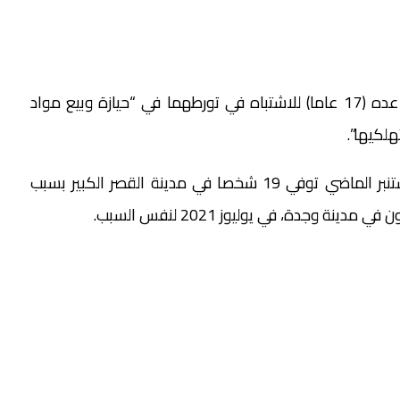
وأوقفت الشرطة أيضا صاحب المتجر (67 عاما) ومساعده (17 عاما) للاشتباه في تورطهما في “حيازة وبيع مواد
لكيها”.
وسبق تسجيل حوادث مشابهة في المغرب، ففي شتنبر الماضي توفي 19 شخصا في مدينة القصر الكبير بسبب