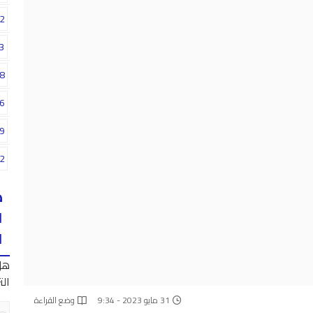
2
3
8
6
9
2
ه
ا
ا
هل
الت
31 مايو 2023 - 9:34
وضع القراءة