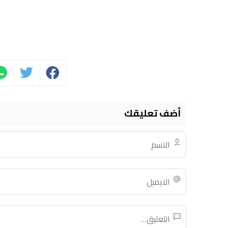
أضف تعليقك