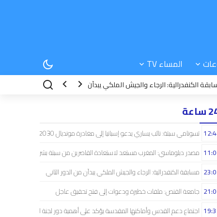
عات
المساء TV
نفدرالية: الرجاء والجيش الملكي يبدآن من الدور الثاني
21:06
جامعة القنص:
 ساعة
12:4
تسونامي سبتة: نائب يساري يدعو إسبانيا إلى مغادرة مونديال 2030
11:0
مصدر دبلوماسي: المغرب مستعد لاستعادة القاصرين من سبتة بشراكة إسبانية
23:0
مسابقة الكنفدرالية: الرجاء والجيش الملكي يبدآن من الدور الثاني
21:0
جامعة القنص: ملفات خطيرة ودعوات إلى فتح تحقيق عاجل
19:3
اجتماع دعم القدس وأماكنها المقدسة يؤكد على أهمية دور لجنة القدس