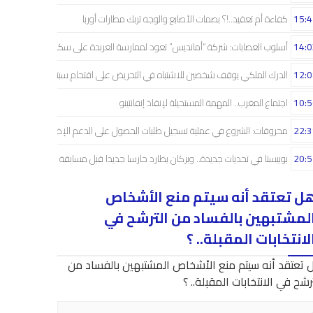
15:4
كفاءة أم تعقيد..!؟ بصمات الأصابع والوجه تربك مطارات أوربا
14:0
أسلوب العصابات: شركة “أمانديس” تعود لممارسة العربدة على سكان الشمال..!
12:0
الدرك الملكي يوقف شخصين للاشتباه في التحريض على اقتحام سبتة
10:5
اجتماع المغرب.. المهمة المستحيلة لإنقاذ إنفانتينو
22:3
محروقات: الشروع في عملية تسجيل طلبات الحصول على الدعم الإضافي
20:5
بوبيستا في تحديات جديدة.. وبركان يطارد حارسا جديدا قبل مسابقة دوري الأبطال
ل تعتقد أنه سيتم منع الأشخاص
لمشتبهين بالفساد من الترشح في
لانتخابات المقبلة.. ؟
 تعتقد أنه سيتم منع الأشخاص المشتبهين بالفساد من
رشح في الانتخابات المقبلة.. ؟