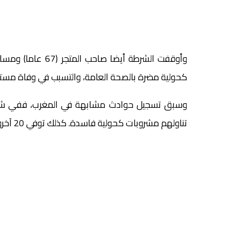
كحولية مضرة بالصحة العامة، والتسبب في وفاة مسته
تناولهم مشروبات كحولية فاسدة. كذلك توفي 20 آخرون في مدينة وجدة، في يوليوز 2021 لنفس السبب.