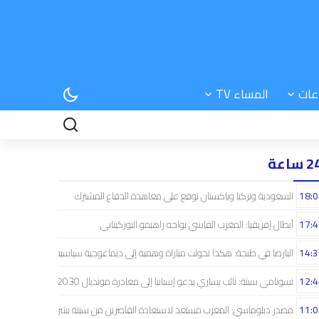
عات
المساء TV
 ساعة
18:0
السعودية وتركيا وباكستان توقع على معاهدة الدفاع المشترك
17:4
أبطال إفريقيا: المغرب الفاسي يواجه راهيمو البوركينابي
14:3
البارصا في طنجة: هكذا تحولت مباراة وهمية إلى ديماغوجية سياسية..!
12:4
تسونامي سبتة: نائب يساري يدعو إسبانيا إلى مغادرة مونديال 2030
11:0
مصدر دبلوماسي: المغرب مستعد لاستعادة القاصرين من سبتة بشراكة إسبانية