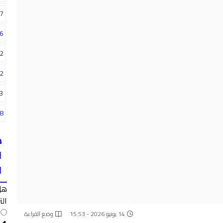
7
6
2
2
3
8
ه
ا
ا
هل
الت
14 يونيو 2026 - 15:53
وضع القراءة