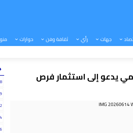
صاد
جهات
رأي
ثقافة وفن
حوارات
منو
24
علمي يدعو إلى استثمار فرص
8
9
2
4
6