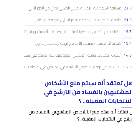
23:0
مسابقة الكنفدرالية: الرجاء والجيش الملكي يبدآن من الدور الثاني
21:0
جامعة القنص: ملفات خطيرة ودعوات إلى فتح تحقيق عاجل
19:3
اجتماع دعم القدس وأماكنها المقدسة يؤكد على أهمية دور لجنة القدس
15:4
كفاءة أم تعقيد..!؟ بصمات الأصابع والوجه تربك مطارات أوربا
14:0
أسلوب العصابات: شركة “أمانديس” تعود لممارسة العربدة على سكان الشمال..!
12:0
الدرك الملكي يوقف شخصين للاشتباه في التحريض على اقتحام سبتة
ل تعتقد أنه سيتم منع الأشخاص
لمشتبهين بالفساد من الترشح في
لانتخابات المقبلة.. ؟
 تعتقد أنه سيتم منع الأشخاص المشتبهين بالفساد من
رشح في الانتخابات المقبلة.. ؟