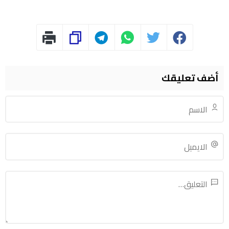
أضف تعليقك