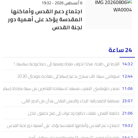
6 أغسطس 2026 - 19:32
اجتماع دعم القدس وأماكنها
المقدسة يؤكد على أهمية دور
لجنة القدس
24 ساعة
14:32
البارصا في طنجة: هكذا تحولت مباراة وهمية إلى ديماغوجية سياسية..!
12:44
تسونامي سبتة: نائب يساري يدعو إسبانيا إلى مغادرة مونديال 2030
11:06
مصدر دبلوماسي: المغرب مستعد لاستعادة القاصرين من سبتة بشراكة إسبانية
23:07
مسابقة الكنفدرالية: الرجاء والجيش الملكي يبدآن من الدور الثاني
21:06
جامعة القنص: ملفات خطيرة ودعوات إلى فتح تحقيق عاجل
19:32
اجتماع دعم القدس وأماكنها المقدسة يؤكد على أهمية دور لجنة القدس
15:42
كفاءة أم تعقيد..!؟ بصمات الأصابع والوجه تربك مطارات أوربا