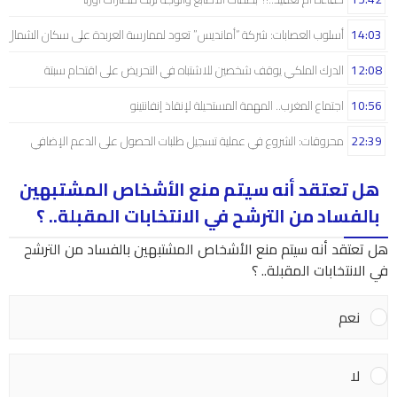
14:03
أسلوب العصابات: شركة “أمانديس” تعود لممارسة العربدة على سكان الشمال..!
12:08
الدرك الملكي يوقف شخصين للاشتباه في التحريض على اقتحام سبتة
10:56
اجتماع المغرب.. المهمة المستحيلة لإنقاذ إنفانتينو
22:39
محروقات: الشروع في عملية تسجيل طلبات الحصول على الدعم الإضافي
هل تعتقد أنه سيتم منع الأشخاص المشتبهين
بالفساد من الترشح في الانتخابات المقبلة.. ؟
هل تعتقد أنه سيتم منع الأشخاص المشتبهين بالفساد من الترشح
في الانتخابات المقبلة.. ؟
نعم
لا