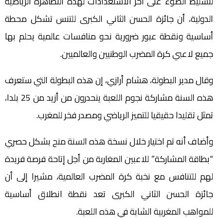
لتسليط الضوء على آخر الاستعدادات لهذه التظاهرة الرياضية
الدولية، أن جائزة الحسن الثاني الكبرى للتنس تشكل محطة
أساسية ونقطة عبور ضرورية نحو منافسات عالمية يحلم بها
جميع لاعبي كرة المضرب الوطنيين والعالميين.
وقال مدير البطولة، هشام أرازي، إن هذه البطولة التي ستعرف
هذه السنة مشاركة نجوم اللعبة ينحدرون من أزيد من 25 بلدا،
تمثل تقليدا حقيقيا للتميز الرياضي ومصدر فخر للمغرب.
وأضاف أنه تم اختيار خلال نسخة هذه السنة منح بشكل حصري
“بطاقة المشاركة” للاعبين المغاربة من أجل إتاحة فرصة فريدة
لهم للتنافس مع نخبة كرة المضرب العالمية، مشيرا إلى أن
جائزة الحسن الثاني الكبرى تعد نقطة انطلاق أساسية
للمواهب المغربية الشابة في هذه اللعبة.