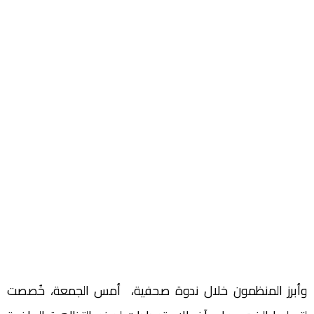
وأبرز المنظمون خلال ندوة صحفية، أمس الجمعة، خُصصت