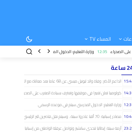
عات
المساء TV
الصحراء
12:35
وزارة التعليم: الدخول المدرسي سیتم في موعده الرسمي
:42
 ساعة
15:4
الداعم الأكبر: وفاة والد ليونيل ميسي عن 68 عاما بعد معاناة مع المرض
14:3
كولومبيا تعلن تغييرا في موقفها وتعترف بسيادة المغرب على الصحراء
12:3
وزارة التعليم: الدخول المدرسي سیتم في موعده الرسمي
10:4
مصادر إسبانية: 70 ألفا غادروا سبتة.. وسيتم نقل قاصرين للبر الرئيسي
23:2
أزمة سبتة: إيطاليا تتحدى سانشيز وتواصل عرقلة الواصلين من إسبانيا