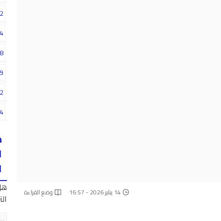
2
4
8
9
2
4
ه
ا
ا
هل
14 يناير 2026 - 16:57
وضع القراءة
الت