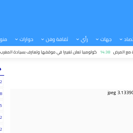
صاد
جهات
رأي
ثقافة وفن
حوارات
منو
14:38
كولومبيا تعلن تغييرا في موقفها وتعترف بسيادة المغرب على 
24
2
8
5
2
2