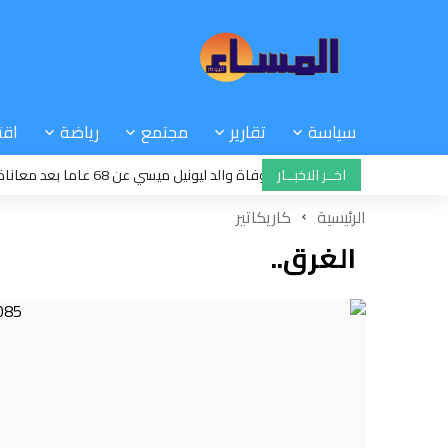
سياسة
تقارير
مجتمع
رياضة
اقت
15:42
اخــر الاخبــار
الداعم الأكبر: وفاة والد ليونيل ميسي عن 68 عاما بعد معاناة مع المرض
15:44
زمن هجرة الإسبان
الرئيسية
كاريكاتير
الغرق..