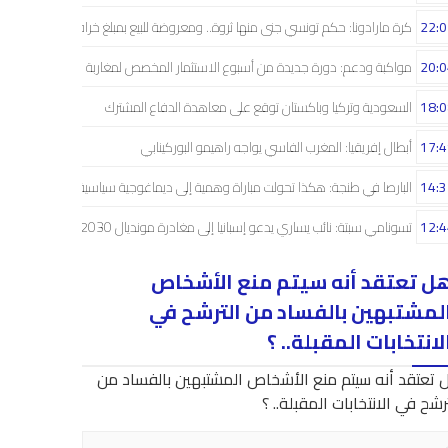
22:0
كرة مارادونا: حكم تونسي جنى منها ثروة.. ومعروضة للبيع بمبلغ خرافي
20:0
مواكبة ودعم: دورة جديدة من أسبوع الاستثمار المخصص لمغاربة العالم
18:0
السعودية وتركيا وباكستان توقع على معاهدة الدفاع المشترك
17:4
أبطال إفريقيا: المغرب الفاسي يواجه راهيمو البوركينابي
14:3
البارصا في طنجة: هكذا تحولت مباراة وهمية إلى ديماغوجية سياسية..!
12:4
تسونامي سبتة: نائب يساري يدعو إسبانيا إلى مغادرة مونديال 2030
ل تعتقد أنه سيتم منع الأشخاص
لمشتبهين بالفساد من الترشح في
لانتخابات المقبلة.. ؟
 تعتقد أنه سيتم منع الأشخاص المشتبهين بالفساد من
رشح في الانتخابات المقبلة.. ؟