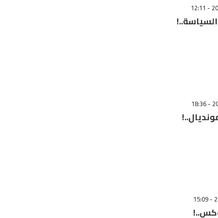
السياسة..!
ونديال..!
كس..!