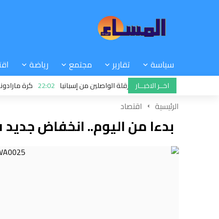
سياسة
تقارير
مجتمع
رياضة
اقت
اخــر الاخبــار
ا تتحدى سانشيز وتواصل عرقلة الواصلين من إسبانيا
22:02
كرة مارادونا: حكم 
الرئيسية
اقتصاد
بدءا من اليوم.. انخفاض جديد