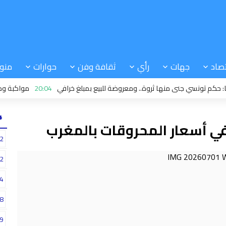
صاد
جهات
رأي
ثقافة وفن
حوارات
منو
تونسي جنى منها ثروة.. ومعروضة للبيع بمبلغ خرافي
20:04
مواكبة ودعم: دور
24
 في أسعار المحروقات بالمغرب
2
2
4
8
9