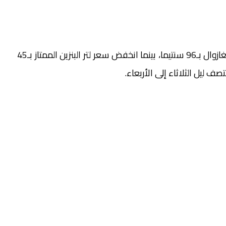
ووفق المعطيات المتوفرة، فقد تم تقليص سعر لتر الغازوال بـ96 سنتيما، بينما انخفض سعر لتر البنزين الممتاز بـ45
ف ليل الثلاثاء إلى الأربعاء.