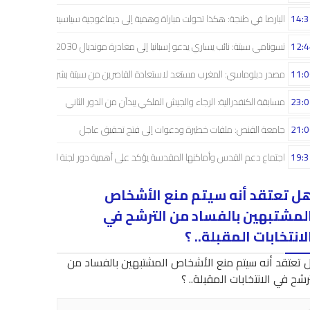
14:3
البارصا في طنجة: هكذا تحولت مباراة وهمية إلى ديماغوجية سياسية..!
12:4
تسونامي سبتة: نائب يساري يدعو إسبانيا إلى مغادرة مونديال 2030
11:0
مصدر دبلوماسي: المغرب مستعد لاستعادة القاصرين من سبتة بشراكة إسبانية
23:0
مسابقة الكنفدرالية: الرجاء والجيش الملكي يبدآن من الدور الثاني
21:0
جامعة القنص: ملفات خطيرة ودعوات إلى فتح تحقيق عاجل
19:3
اجتماع دعم القدس وأماكنها المقدسة يؤكد على أهمية دور لجنة القدس
ل تعتقد أنه سيتم منع الأشخاص
لمشتبهين بالفساد من الترشح في
لانتخابات المقبلة.. ؟
 تعتقد أنه سيتم منع الأشخاص المشتبهين بالفساد من
رشح في الانتخابات المقبلة.. ؟