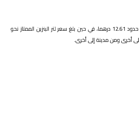
وبموجب هذه المراجعة، استقر سعر لتر الغازوال في حدود 12.61 درهما، في حين بلغ سعر لتر البنزين الممتاز نحو