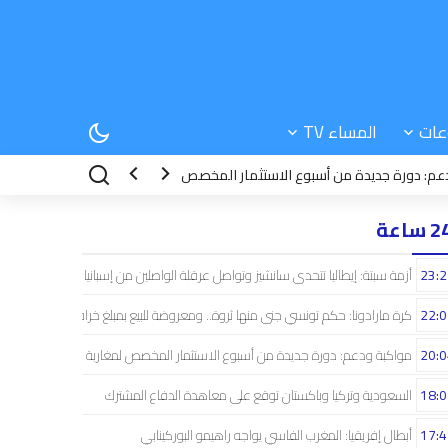
عات
المساء TV
ة جديدة من أسبوع الاستثمار المخصص لمغاربة العالم
18:08
السعودية وترك
 ساعة
23:2
أزمة سبتة: إيطاليا تتحدى سانشيز وتواصل عرقلة الواصلين من إسبانيا
22:0
كرة مارادونا: حكم تونسي جنى منها ثروة.. ومعروضة للبيع بمبلغ خرافي
20:0
مواكبة ودعم: دورة جديدة من أسبوع الاستثمار المخصص لمغاربة العالم
18:0
السعودية وتركيا وباكستان توقع على معاهدة الدفاع المشترك
17:4
أبطال إفريقيا: المغرب الفاسي يواجه راهيمو البوركينابي