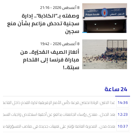
8 أغسطس 2026 - 21:16
وصفته بـ”الكاذبة”.. إدارة
سجنية تدحض مزاعم بشأن منع
سجين
8 أغسطس 2026 - 19:42
ألغاز الصيف المُحيّرة.. من
مباراة فرنسا إلى اقتحام
سبتة..!
24 ساعة
14:36
غدا الاثنين: الرباط تحتضن قرعة كأس الأمم الإفريقية لكرة القدم داخل القاعة
12:23
بعد الجدل.. منتدى رؤساء الجامعات يدافع عن أحقية استخلاص واجبات التسجيل 
10:37
بعدة مدن.. المديرية العامة تؤشر على تعيينات جديدة في مناصب المسؤولية بمص