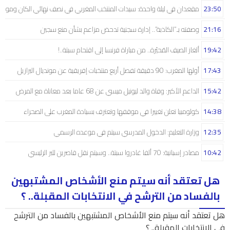
23:50
مقعدان في ليلة واحدة: سيدات المنتخب المغربي في نصف نهائي الكان ومونديال
21:16
وصفته بـ”الكاذبة”.. إدارة سجنية تدحض مزاعم بشأن منع سجين
19:42
ألغاز الصيف المُحيّرة.. من مباراة فرنسا إلى اقتحام سبتة..!
17:43
أولها المغرب: 90 دقيقة تفصل أربع منتخبات إفريقية عن مونديال البرازيل
15:42
الداعم الأكبر: وفاة والد ليونيل ميسي عن 68 عاما بعد معاناة مع المرض
14:38
كولومبيا تعلن تغييرا في موقفها وتعترف بسيادة المغرب على الصحراء
12:35
وزارة التعليم: الدخول المدرسي سیتم في موعده الرسمي
10:42
مصادر إسبانية: 70 ألفا غادروا سبتة.. وسيتم نقل قاصرين للبر الرئيسي
هل تعتقد أنه سيتم منع الأشخاص المشتبهين
بالفساد من الترشح في الانتخابات المقبلة.. ؟
هل تعتقد أنه سيتم منع الأشخاص المشتبهين بالفساد من الترشح
في الانتخابات المقبلة.. ؟