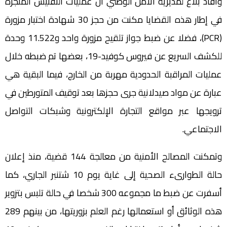
وأفاد بلاغ لمديرية الأمن الوطني أن عمليات التفتيش المنجزة
في إطار هذه القضايا مكنت من حجز 30 شهادة اختبار مزورة
(PCR)، فضلا عن ضبط جواز تلقيح مزورة واحد و11.522 وحدة
للكشف السريع عن فيروس كوفيد-19، بعضها تم ضبطه خلال
عمليات المراقبة الحدودية مهربة من الخارج، فيما البقية هي
عبارة عن مواد صيدلانية جرى حجزها بعد توقيف المتورطين في
ترويجها عبر مواقع التجارة الإلكترونية وشبكات التواصل
الاجتماعي.
وتمكنت المصالح الأمنية من معالجة 144 قضية، منذ إعلان
حالة الطوارىء الصحية إلى غاية يوم 10 شتنبر الجاري، كما
أسفرت عن ضبط ما مجموعه 300 شخصا في حالة تلبس بتزوير
هذه الوثائق أو استعمالها رغم العلم بزوريتها، من بينهم 289