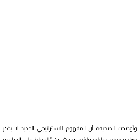
وأوضحت الصحيفة أن المفهوم الاستراتيجي الجديد لا يذكر
صراحة سبتة ومليلية ولكنه يتحدث عن “الحفاظ على السلامة