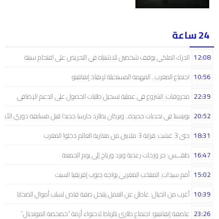
24 ساعة
12:08
الدرك الملكي يوقف شخصين للاشتباه في التحريض على اقتحام سبتة
10:56
اجتماع المغرب.. المهمة المستحيلة لإنقاذ إنفانتينو
22:39
محروقات: الشروع في عملية تسجيل طلبات الحصول على الدعم الإضافي
20:52
بوبيستا في تحديات جديدة.. وبركان يطارد حارسا جديدا قبل مسابقة دوري الأبط
18:31
حتى 3 غشت: قرابة 3 ملايين من مغاربة العالم دخلوا المغرب
16:47
طقـــس: حر وزخات رعدية وبرَد ورياح إلى يوم الجمعة
15:02
أمم سيدات: المنتخب المغربي يواجه جنوب إفريقيا السبت
10:39
أغرب من الخيال: عاطل عن العمل ينتحل صفة قاض لسلب أموال الضحايا
23:26
عاصفة إنفانتينو: اجتماع طارئ بالرباط لاحتواء أزمة “خصخصة المونديال”