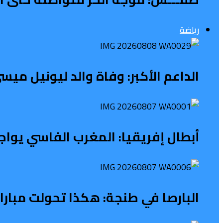
رياضة
الداعم الأكبر: وفاة والد ليونيل ميسي عن 68 عاما بعد معاناة
أبطال إفريقيا: المغرب الفاسي يواج
البارصا في طنجة: هكذا تحولت مبار