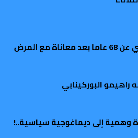
 مع المرض
ه راهيمو البوركينابي
اة وهمية إلى ديماغوجية سياسية..!