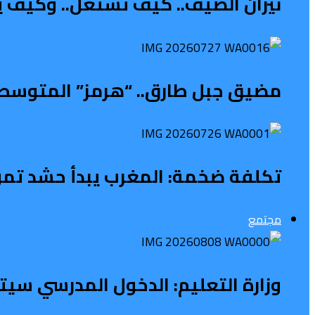
نيران الصيف.. كيف تشتعل.. وكيف ي
مضيق جبل طارق.. “هرمز” المتوسطي 
تكلفة ضخمة: المغرب يبدأ حشد تمويل 
مجتمع
وزارة التعليم: الدخول المدرسي سی