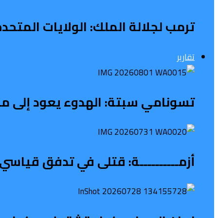
ترمب لجلالة الملك: الولايات المتح
تقارير
تسونامي سبتة: الهدوء يعود إلى محي
أزمــــــــــة: قتلى في تدفق قياسي 