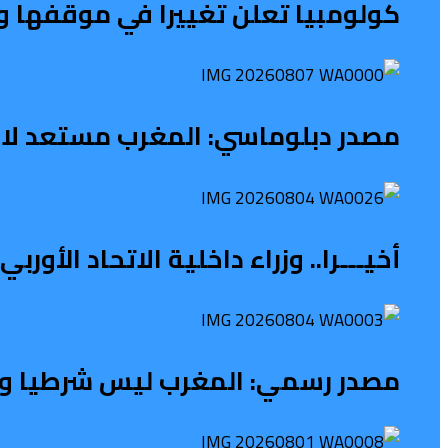
كولومبيا تعلن تغييرا في موقفها و
مصدر دبلوماسي: المغرب مستعد لاس
أخيـــرا.. وزراء داخلية الاتحاد الأو
مصدر رسمي: المغرب ليس شرطيا ولا ح