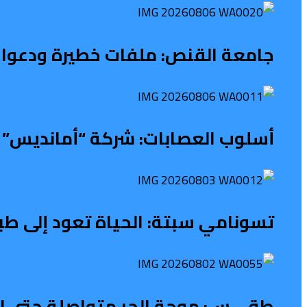
جامعة القنص: ملفات خطيرة ودعوات
أسلوب العصابات: شركة “أمانديس” ت
تسونامي سبتة: الحياة تعود إلى طب
طقـــس: موجة الحر متواصلة حتى الث