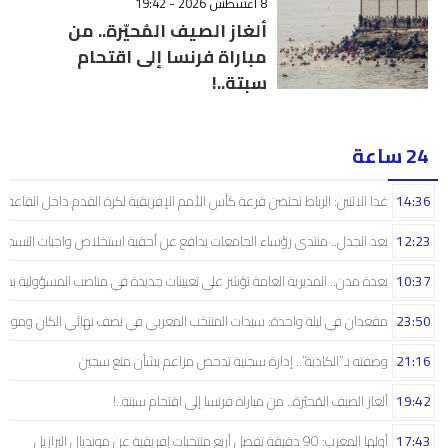
8 أغسطس 2026 - 19:42
ألغاز الصيف المُحيّرة.. من
مباراة فرنسا إلى اقتحام
سبتة..!
24 ساعة
14:36
غدا الاثنين: الرباط تحتضن قرعة كأس الأمم الإفريقية لكرة القدم داخل القاعة
12:23
بعد الجدل.. منتدى رؤساء الجامعات يدافع عن أحقية استخلاص واجبات التسجيل 
10:37
بعدة مدن.. المديرية العامة تؤشر على تعيينات جديدة في مناصب المسؤولية بمص
23:50
مقعدان في ليلة واحدة: سيدات المنتخب المغربي في نصف نهائي الكان ومونديال
21:16
وصفته بـ”الكاذبة”.. إدارة سجنية تدحض مزاعم بشأن منع سجين
19:42
ألغاز الصيف المُحيّرة.. من مباراة فرنسا إلى اقتحام سبتة..!
17:43
أولها المغرب: 90 دقيقة تفصل أربع منتخبات إفريقية عن مونديال البرازيل