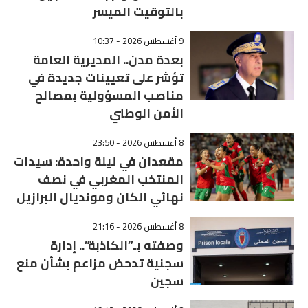
بالتوقيت الميسر
9 أغسطس 2026 - 10:37
بعدة مدن.. المديرية العامة
تؤشر على تعيينات جديدة في
مناصب المسؤولية بمصالح
الأمن الوطني
8 أغسطس 2026 - 23:50
مقعدان في ليلة واحدة: سيدات
المنتخب المغربي في نصف
نهائي الكان ومونديال البرازيل
8 أغسطس 2026 - 21:16
وصفته بـ”الكاذبة”.. إدارة
سجنية تدحض مزاعم بشأن منع
سجين