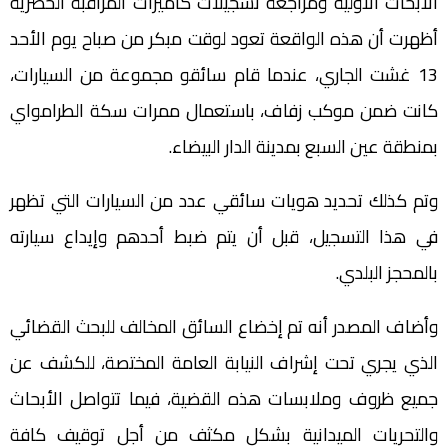
الأبحاث الأولية ومراجعة تسجيلات كاميرات المراقبة الحضرية
أظهرت أن هذه الواقعة تعود لوقت مبكر من صباح يوم الأحد
13 غشت الجاري، عندما قام سائقو مجموعة من السيارات،
كانت ضمن موكب زفاف، باستعمال ممرات سكة الطرامواي
بمنطقة عين السبع بمدينة الدار البيضاء.
وتم كذلك تحديد هويات سائقي عدد من السيارات التي تظهر
في هذا التسجيل، قبل أن يتم ضبط أحدهم وإيداع سيارته
بالمحجز البلدي.
وأضاف المصدر أنه تم إخضاع السائق المخالف للبحث القضائي
الذي يجري تحت إشراف النيابة العامة المختصة، للكشف عن
جميع ظروف وملابسات هذه القضية، فيما تتواصل الأبحاث
والتحريات الميدانية بشكل مكثف من أجل توقيف كافة