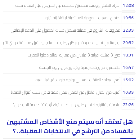
12:08
الدرك الملكي يوقف شخصين للاشتباه في التحريض على اقتحام سبتة
10:56
اجتماع المغرب.. المهمة المستحيلة لإنقاذ إنفانتينو
22:39
محروقات: الشروع في عملية تسجيل طلبات الحصول على الدعم الإضافي
20:52
بوبيستا في تحديات جديدة.. وبركان يطارد حارسا جديدا قبل مسابقة دوري الأبط
18:31
حتى 3 غشت: قرابة 3 ملايين من مغاربة العالم دخلوا المغرب
16:47
طقـــس: حر وزخات رعدية وبرَد ورياح إلى يوم الجمعة
15:02
أمم سيدات: المنتخب المغربي يواجه جنوب إفريقيا السبت
10:39
أغرب من الخيال: عاطل عن العمل ينتحل صفة قاض لسلب أموال الضحايا
23:26
عاصفة إنفانتينو: اجتماع طارئ بالرباط لاحتواء أزمة “خصخصة المونديال”
هل تعتقد أنه سيتم منع الأشخاص المشتبهين
بالفساد من الترشح في الانتخابات المقبلة.. ؟