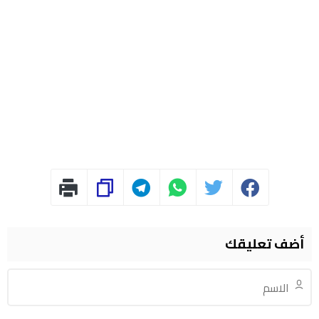
أضف تعليقك