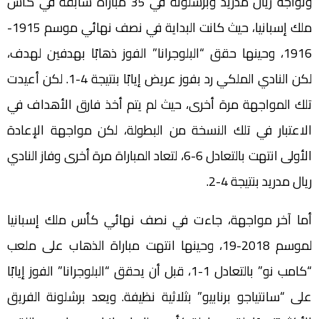
وتواجه ريال مدريد وبرشلونة في 35 مباراة سابقة في كأس
ملك إسبانيا، حيث كانت البداية في نصف نهائي موسم 1915-
1916، وحينها حقق “البلوجرانا” الفوز ذهابًا بهدفين لهدف،
لكن النادي الملكي رد بفوز عريض إيابًا بنتيجة 4-1. لكن أعيدت
تلك المواجهة مرة أخرى، حيث لم يتم أخذ فارق الأهداف في
الاعتبار في تلك النسخة من البطولة، لكن مواجهة الإعادة
الأولى انتهت بالتعادل 6-6، لتعاد المباراة مرة أخرى وفاز النادي
ريال مدريد بنتيجة 4-2.
أما آخر مواجهة، جاءت في نصف نهائي كأس ملك إسبانيا
لموسم 2018-19، وحينها انتهت مباراة الذهاب على ملعب
“كامب نو” بالتعادل 1-1، قبل أن يحقق “البلوجرانا” الفوز إيابًا
على “سانتياجو برنابيو” بثلاثية نظيفة. ويعد برشلونة الفريق