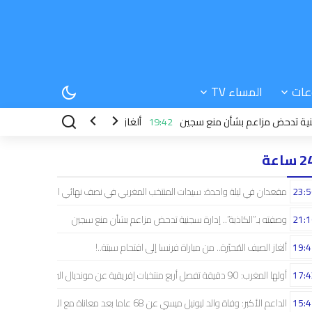
عات
المساء TV
تدحض مزاعم بشأن منع سجين
19:42
ألغاز الصيف المُحيّرة.. من مباراة فرنسا إلى 
 ساعة
23:5
مقعدان في ليلة واحدة: سيدات المنتخب المغربي في نصف نهائي الكان ومونديال البر
21:1
وصفته بـ”الكاذبة”.. إدارة سجنية تدحض مزاعم بشأن منع سجين
19:4
ألغاز الصيف المُحيّرة.. من مباراة فرنسا إلى اقتحام سبتة..!
17:4
أولها المغرب: 90 دقيقة تفصل أربع منتخبات إفريقية عن مونديال البرازيل
15:4
الداعم الأكبر: وفاة والد ليونيل ميسي عن 68 عاما بعد معاناة مع المرض