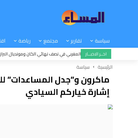
سياسة
تقارير
مجتمع
رياضة
اقت
اخــر الاخبــار
 واحدة: سيدات المنتخب المغربي في نصف نهائي الكان ومونديال البرازيل
03
الرئيسية
سياسة
ماكرون و”جدل المساعدات” لل
إشارة خياركم السيادي