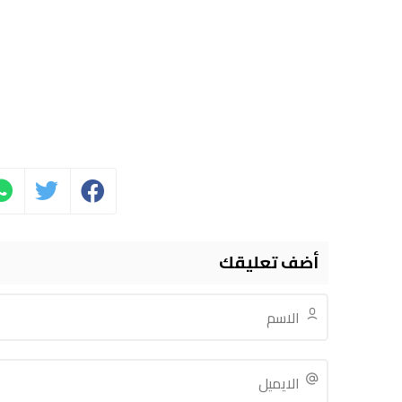
أضف تعليقك