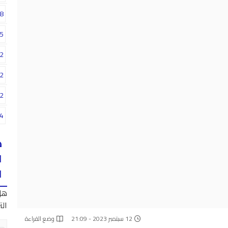
8
5
2
2
2
4
ه
ا
ا
هل
الت
12 سبتمبر 2023 - 21:09
وضع القراءة