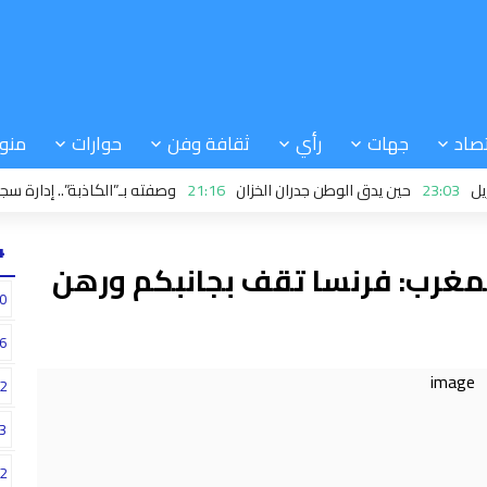
صاد
جهات
رأي
ثقافة وفن
حوارات
منو
23:
حين يدق الوطن جدران الخزان
21:16
وصفته بـ”الكاذبة”.. إدارة سجنية 
24
مغرب: فرنسا تقف بجانبكم ورهن
0
6
2
3
2