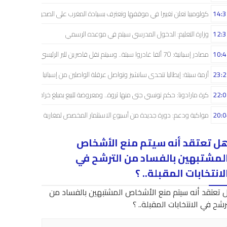
14:3
كولومبيا تعلن تغييرا في موقفها وتعترف بسيادة المغرب على الصحراء
12:3
وزارة التعليم: الدخول المدرسي سیتم في موعده الرسمي
10:4
مصادر إسبانية: 70 ألفا غادروا سبتة.. وسيتم نقل قاصرين للبر الرئيسي
23:2
أزمة سبتة: إيطاليا تتحدى سانشيز وتواصل عرقلة الواصلين من إسبانيا
22:0
كرة مارادونا: حكم تونسي جنى منها ثروة.. ومعروضة للبيع بمبلغ خرافي
20:0
مواكبة ودعم: دورة جديدة من أسبوع الاستثمار المخصص لمغاربة العالم
ل تعتقد أنه سيتم منع الأشخاص
لمشتبهين بالفساد من الترشح في
لانتخابات المقبلة.. ؟
 تعتقد أنه سيتم منع الأشخاص المشتبهين بالفساد من
رشح في الانتخابات المقبلة.. ؟