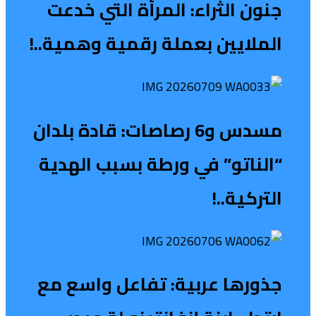
جنون الثراء: المرأة التي خدعت
الملايين بعملة رقمية وهمية..!
مسدس و6 رصاصات: قادة بلدان
“الناتو” في ورطة بسبب الهدية
التركية..!
جذورها عربية: تفاعل واسع مع