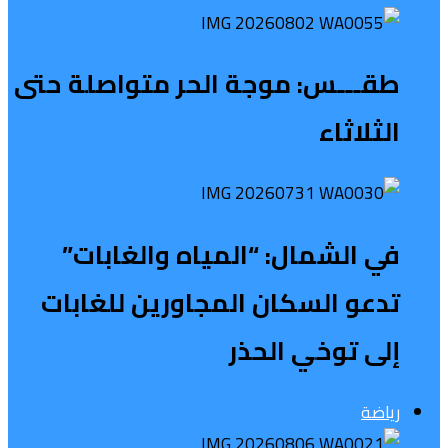
طقـــس: موجة الحر متواصلة حتى
الثلاثاء
في الشمال: “المياه والغابات”
تدعو السكان المجاورين للغابات
إلى توخي الحذر
رياضة