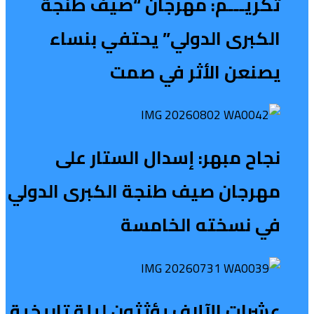
تكريـــم: مهرجان “صيف طنجة
الكبرى الدولي” يحتفي بنساء
يصنعن الأثر في صمت
نجاح مبهر: إسدال الستار على
مهرجان صيف طنجة الكبرى الدولي
في نسخته الخامسة
عشرات الآلاف يؤثثون ليلة تاريخية