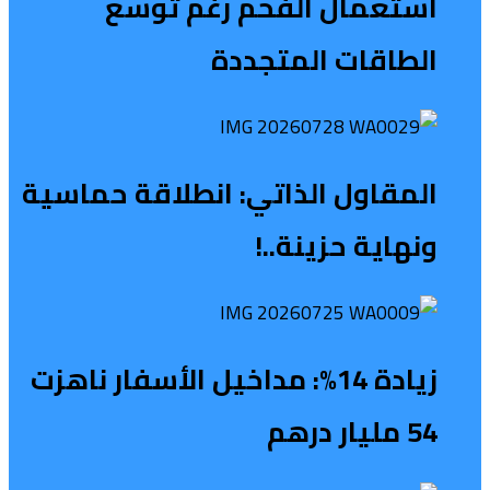
استعمال الفحم رغم توسع
الطاقات المتجددة
المقاول الذاتي: انطلاقة حماسية
ونهاية حزينة..!
زيادة 14%: مداخيل الأسفار ناهزت
54 مليار درهم