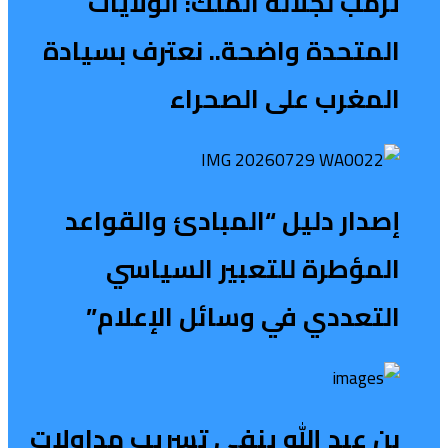
ترمب لجلالة الملك: الولايات
المتحدة واضحة.. نعترف بسيادة
المغرب على الصحراء
إصدار دليل “المبادئ والقواعد
المؤطرة للتعبير السياسي
التعددي في وسائل الإعلام”
بن عبد الله ينفي تسريب مداولات