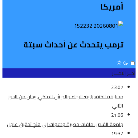
أمريكا
ترمب يتحدث عن أحداث سبتة
اخــر الاخبــار
23:07
مسابقة الكنفدرالية: الرجاء والجيش الملكي يبدآن من الدور
الثاني
21:06
جامعة القنص: ملفات خطيرة ودعوات إلى فتح تحقيق عاجل
19:32