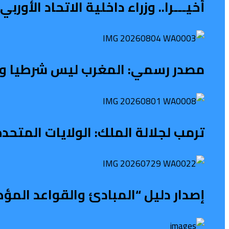
أخيـــرا.. وزراء داخلية الاتحاد الأو
مصدر رسمي: المغرب ليس شرطيا ولا ح
ترمب لجلالة الملك: الولايات المتح
إصدار دليل “المبادئ والقواعد المؤ