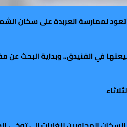
عود لممارسة العربدة على سكان الشمال
يعتها في الفنيدق.. وبداية البحث عن م
لاثاء
السكان المجاورين للغابات إلى توخي الح