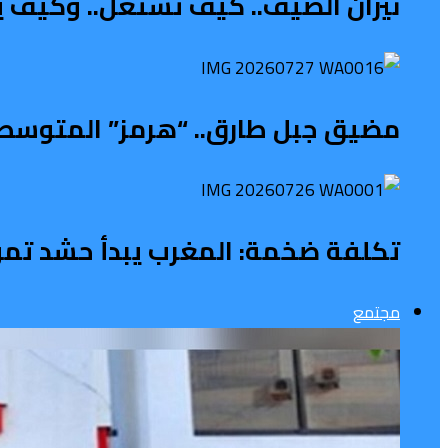
نيران الصيف.. كيف تشتعل.. وكيف ي
مضيق جبل طارق.. “هرمز” المتوسطي 
تكلفة ضخمة: المغرب يبدأ حشد تمويل 
مجتمع