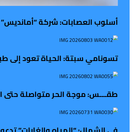
أسلوب العصابات: شركة “أمانديس” ت
تسونامي سبتة: الحياة تعود إلى طب
طقـــس: موجة الحر متواصلة حتى الث
في الشمال: “المياه والغابات” تدعو 