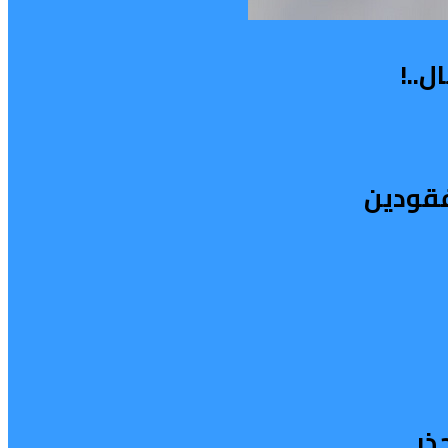
..!
فقودين
ذر