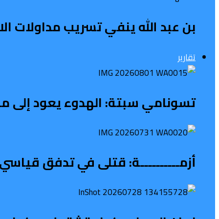
بن عبد الله ينفي تسريب مداولات الاج
تقارير
تسونامي سبتة: الهدوء يعود إلى محي
أزمــــــــــة: قتلى في تدفق قياسي 