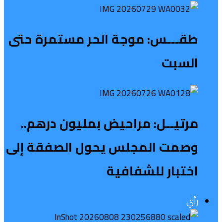
طقـــس: موجة الحر مستمرة حتى
السبت
مرتيــل: مراحيض بمليون درهم..
وصمت المجلس يحول الصفقة إلى
اختبار للشفافية
رأي