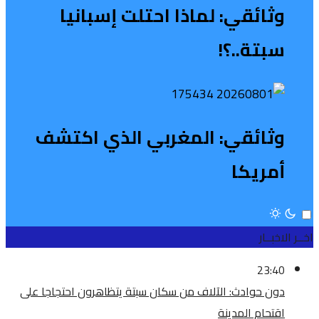
وثائقي: لماذا احتلت إسبانيا
سبتة..؟!
وثائقي: المغربي الذي اكتشف
أمريكا
اخــر الاخبــار
23:40
دون حوادث: الآلاف من سكان سبتة يتظاهرون احتجاجا على
اقتحام المدينة