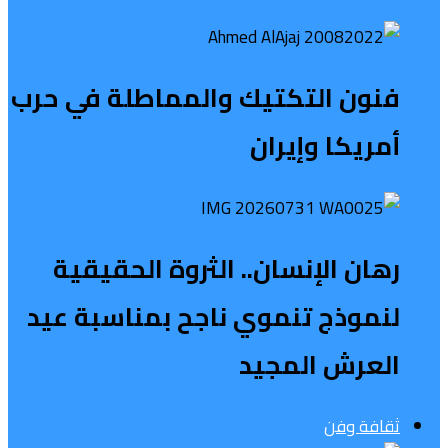
فنون التكتيك والمماطلة في حرب
أمريكا وإيران
رهان الإنسان.. الثروة الحقيقية
لنموذج تنموي ناجح بمناسبة عيد
العرش المجيد
ثقافة وفن