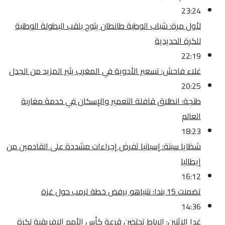
23:24
لأول مرة: شباب الوطية طانطان يتوج بلقب البطولة الوطنية
للكرة الحديدية
22:19
غلاء فاحش: تسعير الأدوية في المغرب يثير المزيد من الجدل
20:25
طنجة: انطلاق قافلة التعمير والإسكان في خدمة مغاربة
العالم
18:23
شظايا سبتة: إسبانيا تفرض إجراءات مشددة على القادمين من
إيطاليا
16:12
تضمنت 15 بندا: نتنياهو يرفض خطة ترمب حول غزة
14:36
غدا الاثنين: الرباط تحتضن قرعة كأس الأمم الإفريقية لكرة