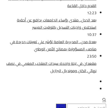
القدم داخل القاعة
12:23
بعد الجدل.. منتدى رؤساء الجامعات يدافع عن أحقية
استخلاص واجبات التسجيل بالتوقيت الميسر
10:37
بعدة مدن.. المديرية العامة تؤشر على تعيينات جديدة في
مناصب المسؤولية بمصالح الأمن الوطني
23:50
مقعدان في ليلة واحدة: سيدات المنتخب المغربي في نصف
نهائي الكان ومونديال البرازيل