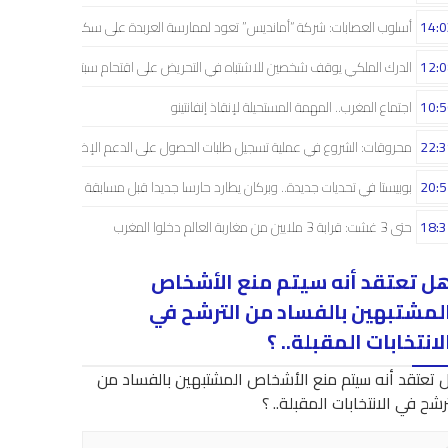
14:0
أسلوب العصابات: شركة “أمانديس” تعود لممارسة العربدة على سكان الشمال..!
12:0
الدرك الملكي يوقف شخصين للاشتباه في التحريض على اقتحام سبتة
10:5
اجتماع المغرب.. المهمة المستحيلة لإنقاذ إنفانتينو
22:3
محروقات: الشروع في عملية تسجيل طلبات الحصول على الدعم الإضافي
20:5
بوبيستا في تحديات جديدة.. وبركان يطارد حارسا جديدا قبل مسابقة دوري الأبطال
18:3
حتى 3 غشت: قرابة 3 ملايين من مغاربة العالم دخلوا المغرب
ل تعتقد أنه سيتم منع الأشخاص
لمشتبهين بالفساد من الترشح في
لانتخابات المقبلة.. ؟
 تعتقد أنه سيتم منع الأشخاص المشتبهين بالفساد من
رشح في الانتخابات المقبلة.. ؟