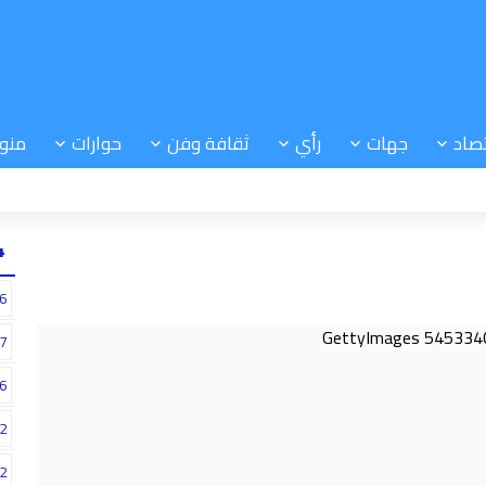
صاد
جهات
رأي
ثقافة وفن
حوارات
منو
24
6
7
6
2
2