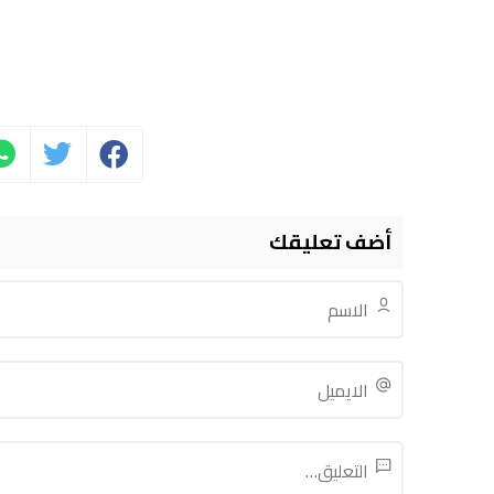
أضف تعليقك