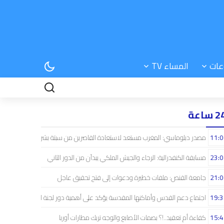
عات
المساء TV
 ساعة
11:0
مصدر دبلوماسي: المغرب مستعد لاستعادة القاصرين من سبتة بشراكة إسبانية
23:0
مسابقة الكنفدرالية: الرجاء والجيش الملكي يبدآن من الدور الثاني
21:0
جامعة القنص: ملفات خطيرة ودعوات إلى فتح تحقيق عاجل
19:3
اجتماع دعم القدس وأماكنها المقدسة يؤكد على أهمية دور لجنة القدس
15:4
كفاءة أم تعقيد..!؟ بصمات الأصابع والوجه تربك مطارات أوربا