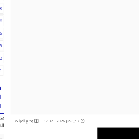
3
8
6
9
2
1
ه
ا
ا
هل
7 ديسمبر 2024 - 17:32
وضع القراءة
الت