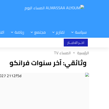
سياسة
تقارير
مجتمع
رياضة
اقت
اخــر الاخبــار
الرئيسية
المساء TV
وثائقي: آخر سنوات فرانكو