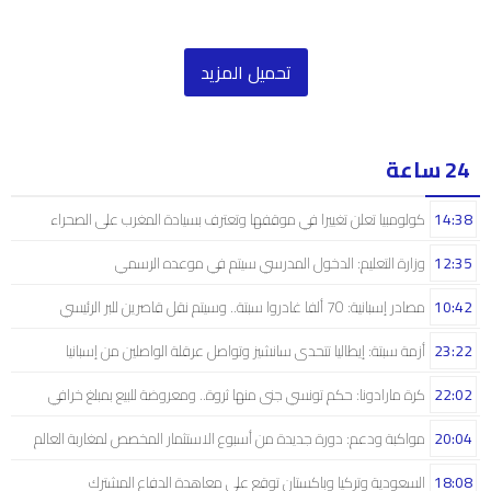
تحميل المزيد
24 ساعة
14:38
كولومبيا تعلن تغييرا في موقفها وتعترف بسيادة المغرب على الصحراء
12:35
وزارة التعليم: الدخول المدرسي سیتم في موعده الرسمي
10:42
مصادر إسبانية: 70 ألفا غادروا سبتة.. وسيتم نقل قاصرين للبر الرئيسي
23:22
أزمة سبتة: إيطاليا تتحدى سانشيز وتواصل عرقلة الواصلين من إسبانيا
22:02
كرة مارادونا: حكم تونسي جنى منها ثروة.. ومعروضة للبيع بمبلغ خرافي
20:04
مواكبة ودعم: دورة جديدة من أسبوع الاستثمار المخصص لمغاربة العالم
18:08
السعودية وتركيا وباكستان توقع على معاهدة الدفاع المشترك