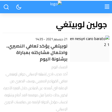
جولين لوبيتغي
21 ديسمبر 2021 - 14:35
لوبيتغي يؤكد تعافي النصيري..
واحتمال مشاركته بمباراة
برشلونة اليوم
المساء اليوم:
أكد مدرب نادي إشبيلية الإسباني جولين لوبيتيغي،
تعافي المُهاجم المغربي يوسف النصيري من
الإصابة التي أبعدته عن الميادين خلال الفترة الأخيرة،
ليكون بذلك جاهزاً قبل موقعة الغد أمام برشلونة،
لحساب مؤجل الجولة الرابعة من منافسات الدوري
الإسباني.