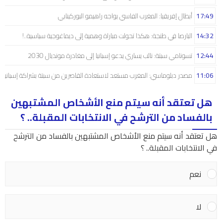
17:49
أبطال إفريقيا: المغرب الفاسي يواجه راهيمو البوركينابي
14:32
البارصا في طنجة: هكذا تحولت مباراة وهمية إلى ديماغوجية سياسية..!
12:44
تسونامي سبتة: نائب يساري يدعو إسبانيا إلى مغادرة مونديال 2030
11:06
مصدر دبلوماسي: المغرب مستعد لاستعادة القاصرين من سبتة بشراكة إسبانية
هل تعتقد أنه سيتم منع الأشخاص المشتبهين
بالفساد من الترشح في الانتخابات المقبلة.. ؟
هل تعتقد أنه سيتم منع الأشخاص المشتبهين بالفساد من الترشح
في الانتخابات المقبلة.. ؟
نعم
لا