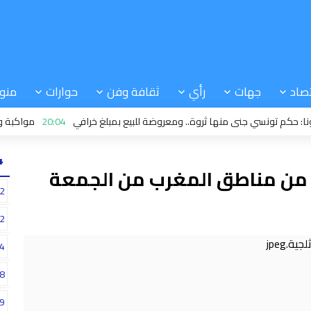
صاد
جهات
رأي
ثقافة وفن
حوارات
منو
 تونسي جنى منها ثروة.. ومعروضة للبيع بمبلغ خرافي
20:04
مواكبة ودعم: دو
24
د من مناطق المغرب من الجمعة
2
2
4
8
9