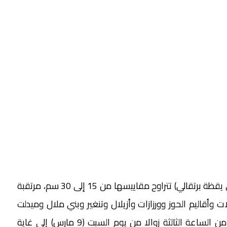
وأشارت المديرية إلى أن تساقطات ثلجية (من مستوى يقظة برتقالي) تتراوح مقاييسها من 15 إلى 30 سم، مرتقبة
1700 متر، بكل من عمالات وأقاليم الحوز وورزازات وأزيلال وتنغير وبني ملال وميدلت
وإفران وبولمان وصفرو وكرسيف وتازة، وذلك ابتداء من الساعة الثالثة زوالا من يوم السبت (9 مارس) إلى غاية