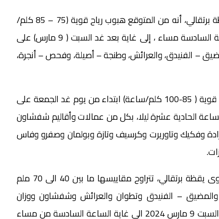
وأوضحت المديرية، في نشرة إنذارية من مستوى يقظة برتقالي، أنه من المتوقع هبوب رياح قوية (75 – 85 كلم/
ساعة)، ابتداء من يوم الجمعة ( 8 مارس) على الساعة السادسة مساء ، إلى غاية بعد غد السبت ( 9 مارس) على
يق – الفنيدق، والعرائش، وطنجة – أصيلة، وفحص – أنجرة،
وأشارت المديرية الى انه من المتوقع أيضا هبوب رياح قوية ( 85-100 كلم/ساعة) ابتداء من يوم غد الجمعة على
لساعة الحادية عشرة ليلا، بكل من عمالات وأقاليم شفشاون
رادة وفكيك وتاوريرت وكرسيف وتازة وبولمان وصفرو وفاس
ات.
وأضاف المصدر ذاته، أن تساقطات مطرية، من مستوى يقظة برتقالي، تتراوح مقاييسها ما بين 40 الى 70 ملم
والمضيق – الفنيدق وتطوان والعرائش وشفشاون ووزان
والحسيمة وتاونات، وذلك ابتداء من منتصف ليل يوم السبت 9 مارس 2024 الى غاية الساعة السادسة من مساء