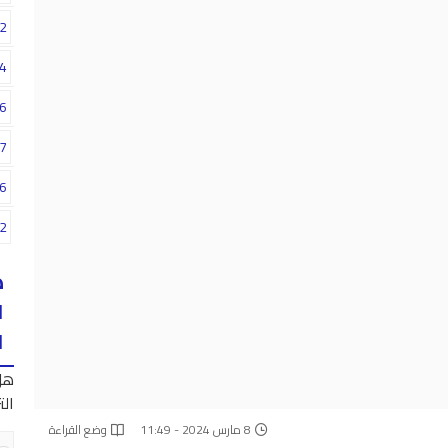
2
4
6
7
6
2
ه
ا
ا
هل
الت
8 مارس 2024 - 11:49
وضع القراءة