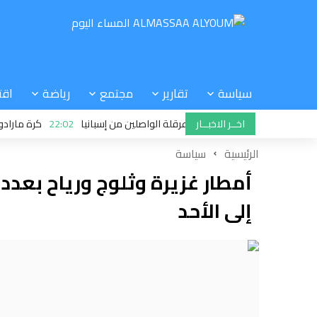
سياسة
تقارير
مجتمع
رياضة
اقت
اخــر الاخبــار
يا تتحدى سانشيز وتواصل عرقلة الواصلين من إسبانيا
22:02
كرة مارادونا: حكم
الرئيسية
سياسة
أمطار غزيرة وثلوج ورياح بعد
إلى الأحد