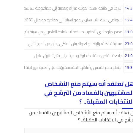
14:3
البارصا في طنجة: هكذا تحولت مباراة وهمية إلى ديماغوجية سياسية..!
12:4
تسونامي سبتة: نائب يساري يدعو إسبانيا إلى مغادرة مونديال 2030
11:0
مصدر دبلوماسي: المغرب مستعد لاستعادة القاصرين من سبتة بشراكة إسبانية
23:0
مسابقة الكنفدرالية: الرجاء والجيش الملكي يبدآن من الدور الثاني
21:0
جامعة القنص: ملفات خطيرة ودعوات إلى فتح تحقيق عاجل
19:3
اجتماع دعم القدس وأماكنها المقدسة يؤكد على أهمية دور لجنة القدس
ل تعتقد أنه سيتم منع الأشخاص
لمشتبهين بالفساد من الترشح في
لانتخابات المقبلة.. ؟
 تعتقد أنه سيتم منع الأشخاص المشتبهين بالفساد من
رشح في الانتخابات المقبلة.. ؟