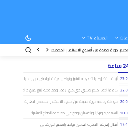
عات
المساء TV
رة جديدة من أسبوع الاستثمار المخصص لمغاربة العالم
18:08
السعودية وت
 ساعة
23:2
أزمة سبتة: إيطاليا تتحدى سانشيز وتواصل عرقلة الواصلين من إسبانيا
22:0
كرة مارادونا: حكم تونسي جنى منها ثروة.. ومعروضة للبيع بمبلغ خرافي
20:0
مواكبة ودعم: دورة جديدة من أسبوع الاستثمار المخصص لمغاربة العالم
18:0
السعودية وتركيا وباكستان توقع على معاهدة الدفاع المشترك
17:4
أبطال إفريقيا: المغرب الفاسي يواجه راهيمو البوركينابي