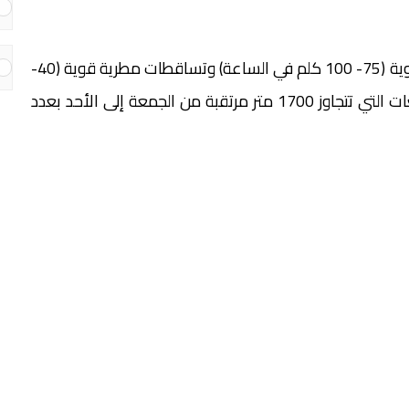
أفادت المديرية العامة للأرصاد الجوية بأن هبات رياح قوية (75- 100 كلم في الساعة) وتساقطات مطرية قوية (40-
70 ملم) وتساقطات ثلجية (15- 35 سم) على المرتفعات التي تتجاوز 1700 متر مرتقبة من الجمعة إلى الأحد بعدد