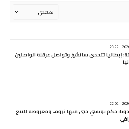
ة: إيطاليا تتحدى سانشيز وتواصل عرقلة الواصلين
يا
دونا: حكم تونسي جنى منها ثروة.. ومعروضة للبيع
افي