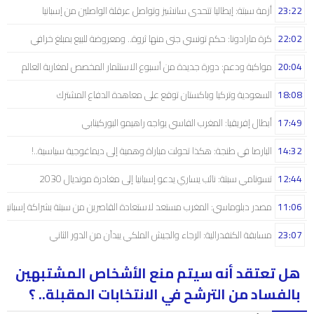
23:22
أزمة سبتة: إيطاليا تتحدى سانشيز وتواصل عرقلة الواصلين من إسبانيا
22:02
كرة مارادونا: حكم تونسي جنى منها ثروة.. ومعروضة للبيع بمبلغ خرافي
20:04
مواكبة ودعم: دورة جديدة من أسبوع الاستثمار المخصص لمغاربة العالم
18:08
السعودية وتركيا وباكستان توقع على معاهدة الدفاع المشترك
17:49
أبطال إفريقيا: المغرب الفاسي يواجه راهيمو البوركينابي
14:32
البارصا في طنجة: هكذا تحولت مباراة وهمية إلى ديماغوجية سياسية..!
12:44
تسونامي سبتة: نائب يساري يدعو إسبانيا إلى مغادرة مونديال 2030
11:06
مصدر دبلوماسي: المغرب مستعد لاستعادة القاصرين من سبتة بشراكة إسبانية
23:07
مسابقة الكنفدرالية: الرجاء والجيش الملكي يبدآن من الدور الثاني
هل تعتقد أنه سيتم منع الأشخاص المشتبهين
بالفساد من الترشح في الانتخابات المقبلة.. ؟