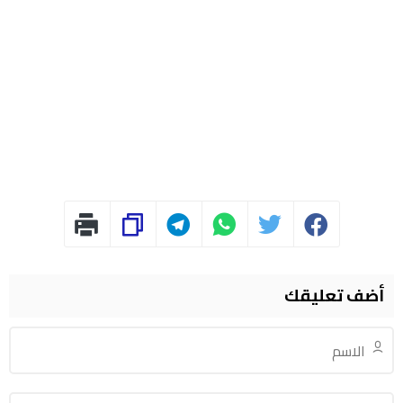
أضف تعليقك