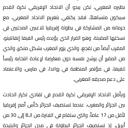
نظيره المغربي، لكن يبدو أن الاتحاد الإفريقي لكرة القدم
سيكون متساهلاً، فقد يكتفي بتغريم الاتحاد المغربي، مع
حرمانه من المشاركة في بطولة إفريقيا للاعبين المحليين في
نسختها المقبلة، وهو القرار الذي يؤيده رئيس الفيفا إنفانتينو،
المقرب أيضاً من لقجع، والذي يزور المغرب بشكل متكرر، والذي
من المقرر أن يرشح نفسه دون معارضة لإعادة انتخابه رئيساً
للفيفا، في مؤتمر المنظمة في رواندا، في مارس، والاعتماد
على دعم صديقه المغربي.
ويأمل الاتحاد الإفريقي لكرة القدم في تفادي تكرار الحادث
بين الجزائر والمغرب، عندما تستضيف الجزائر كأس أمم إفريقيا
لأقل من 17 عاماً، والتي ستقام في الفترة من الـ8 إلى 30 من
أبريل، إذ تستضيف الجزائر البطولة في مدن الجزائر والبليدة