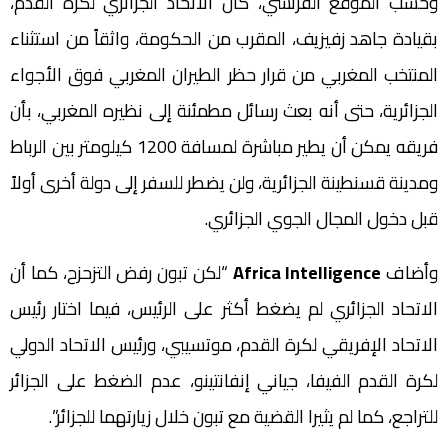
وحسب الموقع الفرنسي، كان الاتحاد الجزائري لكرة القدم،
بقيادة جاهد زفيزيف، المقرب من الحكومة، واثقاً من استثناء
المنتخب المغربي من قرار حظر الطيران المغربي فوق الأجواء
الجزائرية، حتى أنه بعث رسائل مطمئنة إلى نظيره المغربي، بأن
فريقه يمكن أن يطير مباشرة لمسافة 1200 كيلومتر بين الرباط
ومدينة قسنطينة الجزائرية، ولن يضطر للسفر إلى دولة أخرى أولاً
قبل دخول المجال الجوي الجزائري.
وأضاف
Africa Intelligence
“لكن تبون رفض التزحزح، كما أن
الاتحاد الجزائري لم يضغط أكثر على الرئيس، فيما اختار رئيس
الاتحاد الإفريقي لكرة القدم، موتسيبي، ورئيس الاتحاد الدولي
لكرة القدم الفيفا، جياني إنفانتينو، عدم الضغط على الجزائر
للتراجع، كما لم يثيرا القضية مع تبون خلال زيارتهما للجزائر”.