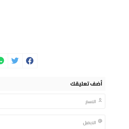
أضف تعليقك