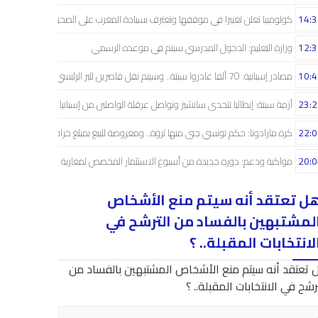
14:3
كولومبيا تعلن تغييرا في موقفها وتعترف بسيادة المغرب على الصحراء
12:3
وزارة التعليم: الدخول المدرسي سیتم في موعده الرسمي
10:4
مصادر إسبانية: 70 ألفا غادروا سبتة.. وسيتم نقل قاصرين للبر الرئيسي
23:2
أزمة سبتة: إيطاليا تتحدى سانشيز وتواصل عرقلة الواصلين من إسبانيا
22:0
كرة مارادونا: حكم تونسي جنى منها ثروة.. ومعروضة للبيع بمبلغ خرافي
20:0
مواكبة ودعم: دورة جديدة من أسبوع الاستثمار المخصص لمغاربة العالم
ل تعتقد أنه سيتم منع الأشخاص
لمشتبهين بالفساد من الترشح في
لانتخابات المقبلة.. ؟
 تعتقد أنه سيتم منع الأشخاص المشتبهين بالفساد من
رشح في الانتخابات المقبلة.. ؟