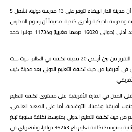
وأوضح التقرير الذي شمل 76 مدينة من أنحاء العالم، أن مدينة الدار البيضاء تتوفر على 13 مدرسة دولية، تشمل 5
س أميركية و3 مدارس بريطانية ومدرسة بلجيكية وأخرى كندية، مضيفاً أن رسوم المدارس
الدولية في الدار البيضاء تراوحت بين 1570 دولارا كحد أدنى (حوالي 16020 درهما مغربيا) و11734 دولارا كحد
وصنف التقرير جميع المدن الأفريقية الـ6 المدرجة في التقرير من بين أرخص 20 مدينة تكلفة في العالم، حيث حلت
دن في أفريقيا من حيث تكلفة التعليم الدولي بعد مدينة كيب
أفريقي.
غلى المدن في القارة الأفريقية على مستوى تكلفة التعليم
جنوب أفريقيا وكمبالا الأوغندية. أما على الصعيد العالمي،
م من حيث تكلفة التعليم الدولي بمتوسط تكلفة سنوية تبلغ
43100 دولار، تليها العاصمة الصينية بكين في الرتبة الثانية بمتوسط تكلفة تعليم بلغ 36243 دولارا، وشنغهاي في