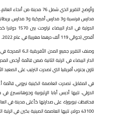
مدارس فرنسية و3 مدار
أقصى (حوالي 119 ألف درهما مغربيا) في عام 2022.
الدار البيضاء في الرتبة الثانية ضمن قائمة أرخص الم
تاون بجنوب أفريقيا التي تصدرت الترتيب على الصعيد ال
في المقابل، تصدرت العاصمة الكينية نيروبي قائمة أ
الدولي، تليها أديس أبابا الإثيوبية وجوهانسبرغ في 
فحافظت نيويورك على صدارتها كأغلى مدينة في العال