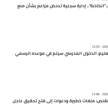
”الكاذبة”.. إدارة سجنية تدحض مزاعم بشأن منع
تعليم: الدخول المدرسي سیتم في موعده الرسمي
قنص: ملفات خطيرة ودعوات إلى فتح تحقيق عاجل