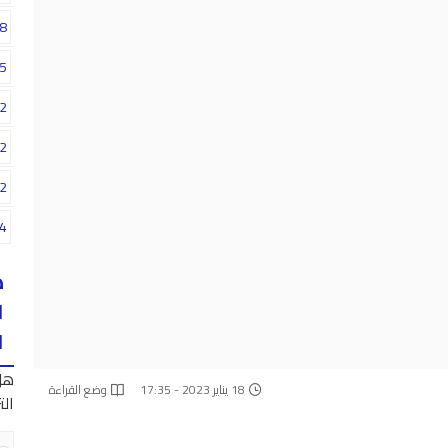
8
5
2
2
2
4
ه
ا
ا
هل
18 يناير 2023 - 17:35
وضع القراءة
الت