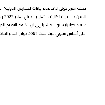
صنف تقرير دولي لـ”قاعدة بيانات المدارس الدولية”، مد
على أساس سنوي حيث بلغت 4067 دولارا العام الماضي في مقابل 4735 دولارا في عام 2021.