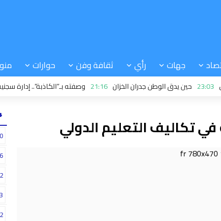
صاد
جهات
رأي
ثقافة وفن
حوارات
منو
2
حين يدق الوطن جدران الخزان
21:16
وصفته بـ”الكاذبة”.. إدارة سجنية تدح
24
 في تكاليف التعليم الدولي
0
6
2
3
2