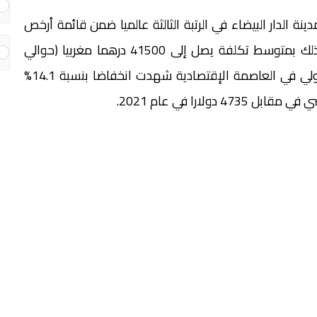
ينة الدار البيضاء في الرتبة الثالثة عالميا ضمن قائمة أرخص
المدن من حيث تكاليف التعليم الدولي لعام 2022 وذلك بمتوسط تكلفة يصل إلى 41500 درهما مغربيا (حوالي
4067 دولارا) سنويا، مشيراً إلى أن تكلفة التعليم الدولي في العاصمة الإقتصادية شهدت انخفاضا بنسبة 14.1%