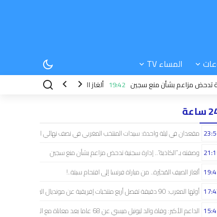
عات
المساء TV
ض مزاعم بشأن منع سجين
19:42
ألغاز الصيف المُحيّرة.. من مباراة فرنسا إلى اقت
 ساعة
23:5
مقعدان في ليلة واحدة: سيدات المنتخب المغربي في نصف نهائي الكان ومونديال البر
21:1
وصفته بـ”الكاذبة”.. إدارة سجنية تدحض مزاعم بشأن منع سجين
19:4
ألغاز الصيف المُحيّرة.. من مباراة فرنسا إلى اقتحام سبتة..!
17:4
أولها المغرب: 90 دقيقة تفصل أربع منتخبات إفريقية عن مونديال البرازيل
15:4
الداعم الأكبر: وفاة والد ليونيل ميسي عن 68 عاما بعد معاناة مع المرض