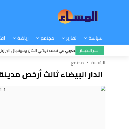
سياسة
تقارير
مجتمع
رياضة
اقت
اخــر الاخبــار
احدة: سيدات المنتخب المغربي في نصف نهائي الكان ومونديال البرازيل
3:03
الرئيسية
مجتمع
الدار البيضاء ثالث أرخص مدينة